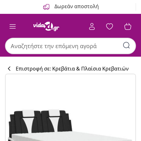
Προηγούμενο
Επόμενο
Δωρεάν αποστολή
Επιστροφή σε: Κρεβάτια & Πλαίσια Κρεβατιών
Συλλογή κουζί
#sharemevidaxl