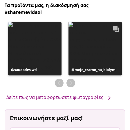
Τα προϊόντα μας, η διακόσμησή σας
#sharemevidaxl
Η
saudades.wd
Η
moje_czarno_na_bialym
ανάρτηση
ανάρτηση
δημοσιεύθηκε
δημοσιεύθηκε
από
από
Δείτε πώς να μεταφορτώσετε φωτογραφίες
Επικοινωνήστε μαζί μας!