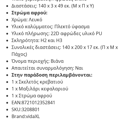
Διαστάσεις: 140 x 3 x 49 εκ. (Μ x Π x Υ)
Στρώμα αφρού:
Χρώμα: Λευκό
Υλικό καλύμματος: Πλεκτό ύφασμα
Υλικό πλήρωσης: 22D αφρώδες υλικό PU
Σκληρότητα: H2 και H3
Συνολικές διαστάσεις: 140 x 200 x 17 εκ. (Π x Μ x
Πάχος)
Όνομα περιοχής: Βιάνα
Απαιτείται συναρμολόγηση: Ναι
Στην παράδοση περιλαμβάνονται:
1 x Σκελετός κρεβατιού
1 x Μαξιλάρι κεφαλαριού
1 x Στρώμα αφρού
EAN:8721012352841
SKU:3208801
Brand:vidaXL