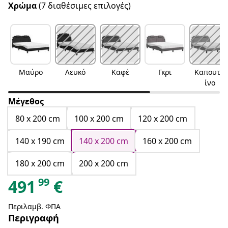
Χρώμα
(7 διαθέσιμες επιλογές)
Μαύρο
Λευκό
Καφέ
Γκρι
Καπουτσ
ίνο
Μέγεθος
80 x 200 cm
100 x 200 cm
120 x 200 cm
140 x 190 cm
140 x 200 cm
160 x 200 cm
180 x 200 cm
200 x 200 cm
99
491
€
Περιλαμβ. ΦΠΑ
Περιγραφή