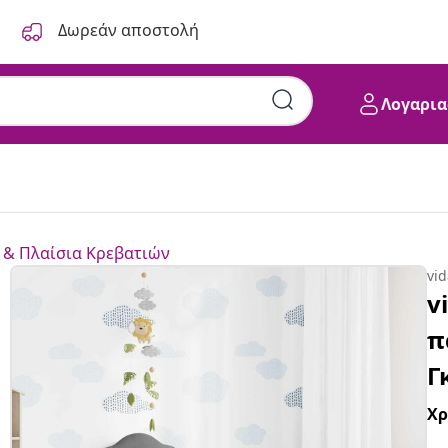
Δωρεάν αποστολή
Λογαρια
 & Πλαίσια Κρεβατιών
vi
v
π
Γ
Χ