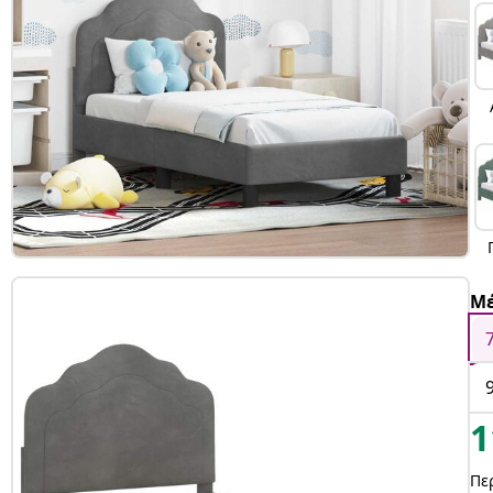
Μέ
1
Πε