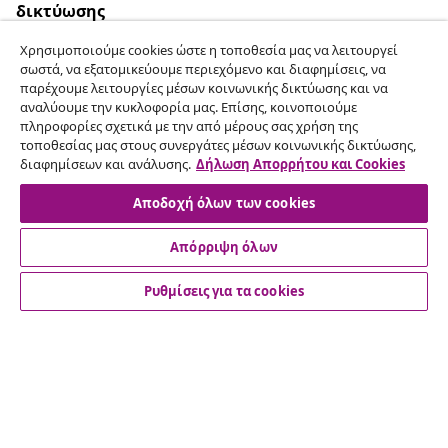
δικτύωσης
Χρησιμοποιούμε cookies ώστε η τοποθεσία μας να λειτουργεί
σωστά, να εξατομικεύουμε περιεχόμενο και διαφημίσεις, να
παρέχουμε λειτουργίες μέσων κοινωνικής δικτύωσης και να
Υπαναχώρηση από τη σύμβαση
αναλύουμε την κυκλοφορία μας. Επίσης, κοινοποιούμε
πληροφορίες σχετικά με την από μέρους σας χρήση της
Υποβάλετε αίτημα υπαναχώρησης για την
τοποθεσίας μας στους συνεργάτες μέσων κοινωνικής δικτύωσης,
παραγγελία σας.
διαφημίσεων και ανάλυσης.
Δήλωση Απορρήτου και Cookies
Αποδοχή όλων των cookies
Υπαναχώρηση από τη σύμβαση
Απόρριψη όλων
Ρυθμίσεις για τα cookies
Εξυπηρέτηση πελατών
Επιχείρηση
vidaXL