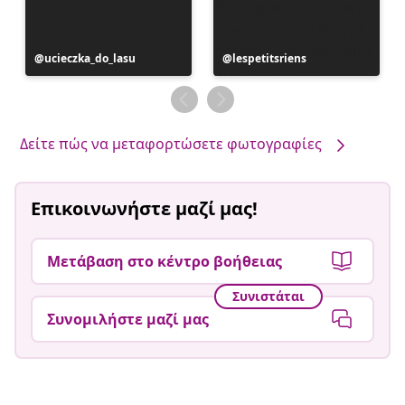
Η
ucieczka_do_lasu
Η
lespetitsriens
ανάρτηση
ανάρτηση
δημοσιεύθηκε
δημοσιεύθηκε
από
από
Δείτε πώς να μεταφορτώσετε φωτογραφίες
Επικοινωνήστε μαζί μας!
Μετάβαση στο κέντρο βοήθειας
Συνιστάται
Συνομιλήστε μαζί μας