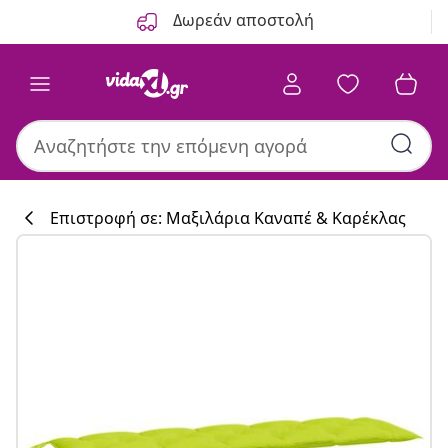
Προηγούμενο
Επόμενο
Δωρεάν αποστολή
Επιστροφή σε: Μαξιλάρια Καναπέ & Καρέκλας
Συλλογή κουζί
#sharemevidaxl