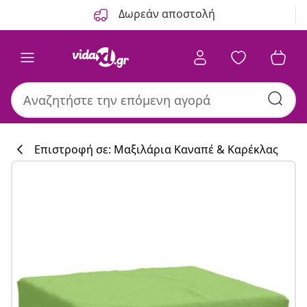
Προηγούμενο
Επόμενο
Δωρεάν αποστολή
Επιστροφή σε: Μαξιλάρια Καναπέ & Καρέκλας
Συλλογή κουζί
#sharemevidaxl