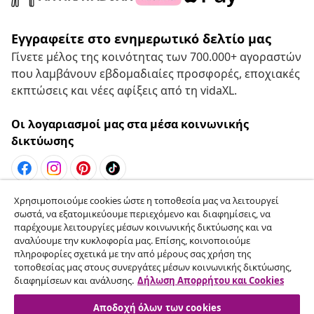
Εγγραφείτε στο ενημερωτικό δελτίο μας
Γίνετε μέλος της κοινότητας των 700.000+ αγοραστών
που λαμβάνουν εβδομαδιαίες προσφορές, εποχιακές
εκπτώσεις και νέες αφίξεις από τη vidaXL.
Οι λογαριασμοί μας στα μέσα κοινωνικής
δικτύωσης
Χρησιμοποιούμε cookies ώστε η τοποθεσία μας να λειτουργεί
Υπαναχώρηση από τη σύμβαση
σωστά, να εξατομικεύουμε περιεχόμενο και διαφημίσεις, να
Υποβάλετε αίτημα υπαναχώρησης για την
παρέχουμε λειτουργίες μέσων κοινωνικής δικτύωσης και να
αναλύουμε την κυκλοφορία μας. Επίσης, κοινοποιούμε
παραγγελία σας.
πληροφορίες σχετικά με την από μέρους σας χρήση της
τοποθεσίας μας στους συνεργάτες μέσων κοινωνικής δικτύωσης,
Υπαναχώρηση από τη σύμβαση
διαφημίσεων και ανάλυσης.
Δήλωση Απορρήτου και Cookies
Αποδοχή όλων των cookies