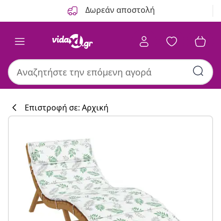
Προηγούμενο
Επόμενο
Δωρεάν αποστολή
Επιστροφή σε: Αρχική
Συλλογή κουζί
#sharemevidaxl