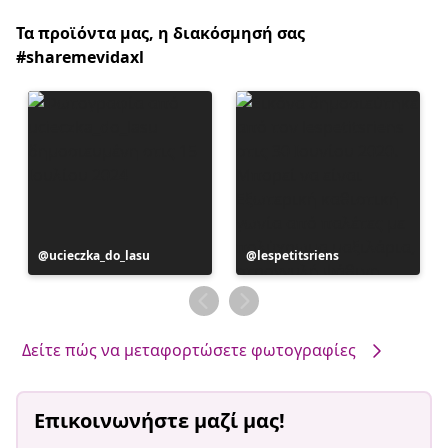
Τα προϊόντα μας, η διακόσμησή σας
#sharemevidaxl
Η
ucieczka_do_lasu
Η
lespetitsriens
ανάρτηση
ανάρτηση
δημοσιεύθηκε
δημοσιεύθηκε
από
από
Δείτε πώς να μεταφορτώσετε φωτογραφίες
Επικοινωνήστε μαζί μας!