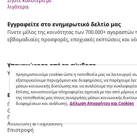
Ζήστε καλύτερα με
λιγότερα
Εγγραφείτε στο ενημερωτικό δελτίο μας
Γίνετε μέλος της κοινότητας των 700.000+ αγοραστών
εβδομαδιαίες προσφορές, εποχιακές εκπτώσεις και νέε
Υπαναχώρηση από τη σύμβαση
Υποβάλετε αίτημα υπαναχώρησης για την παραγγελία 
Χρησιμοποιούμε cookies ώστε η τοποθεσία μας να λειτουργεί σω
εξατομικεύουμε περιεχόμενο και διαφημίσεις, να παρέχουμε λει
μέσων κοινωνικής δικτύωσης και να αναλύουμε την κυκλοφορία
Επίσης, κοινοποιούμε πληροφορίες σχετικά με την από μέρους 
Εξυπηρέτηση πελατών
Επιχείρηση
της τοποθεσίας μας στους συνεργάτες μέσων κοινωνικής δικτύω
διαφημίσεων και ανάλυσης.
Δήλωση Απορρήτου και Cookies
Παρακολουθήστε την παραγγελία σας
Πρόγραμμα 
Ο λογαριασμός μου
Παραγωγή για
Πληρωμή
Συνεργασίες
Αποστολή & Παράδοση
Επιστροφή
Πληροφορίες προϊόντος