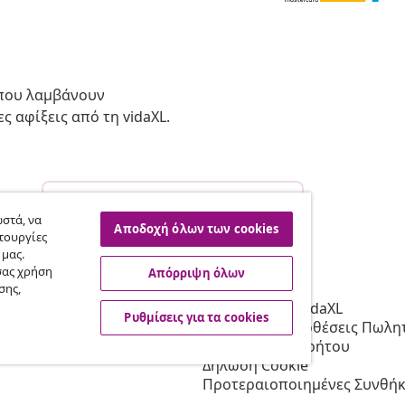
 που λαμβάνουν
ς αφίξεις από τη vidaXL.
Υπαναχώρηση από τη σύμβαση
σας.
στά, να
Αποδοχή όλων των cookies
τουργίες
 μας.
σας χρήση
Απόρριψη όλων
vidaXL
σης,
Συνεργατών
Σχετικά με τη vidaXL
Ρυθμίσεις για τα cookies
 τη vidaXL
Όροι & Προϋποθέσεις Πωλητ
 μάρκετινγκ
Πολιτική απορρήτου
Δήλωση Cookie
Προτεραιοποιημένες Συνθήκ
Αποστολής