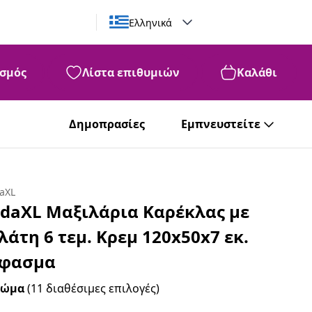
Ελληνικά
σμός
Λίστα επιθυμιών
Καλάθι
Δημοπρασίες
Εμπνευστείτε
daXL
idaXL Μαξιλάρια Καρέκλας με
λάτη 6 τεμ. Κρεμ 120x50x7 εκ.
φασμα
ρώμα
(11 διαθέσιμες επιλογές)