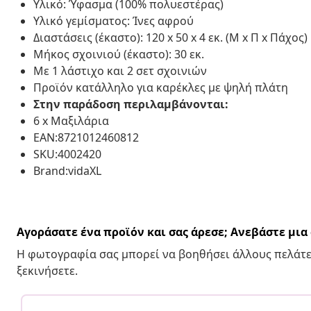
Υλικό: Ύφασμα (100% πολυεστέρας)
Υλικό γεμίσματος: Ίνες αφρού
Διαστάσεις (έκαστο): 120 x 50 x 4 εκ. (Μ x Π x Πάχος)
Μήκος σχοινιού (έκαστο): 30 εκ.
Με 1 λάστιχο και 2 σετ σχοινιών
Προϊόν κατάλληλο για καρέκλες με ψηλή πλάτη
Στην παράδοση περιλαμβάνονται:
6 x Μαξιλάρια
EAN:8721012460812
SKU:4002420
Brand:vidaXL
Αγοράσατε ένα προϊόν και σας άρεσε; Ανεβάστε μι
Η φωτογραφία σας μπορεί να βοηθήσει άλλους πελάτε
ξεκινήσετε.