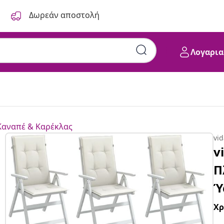
Δωρεάν αποστολή
Λογαρια
Καναπέ & Καρέκλας
vi
v
Π
Ύ
Χ