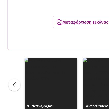
Μεταφόρτωση εικόνας
Η
ucieczka_do_lasu
Η
lespetitsriens