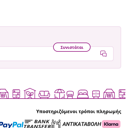
ση
ύθηκε
Συνιστάται
Υποστηριζόμενοι τρόποι πληρωμής