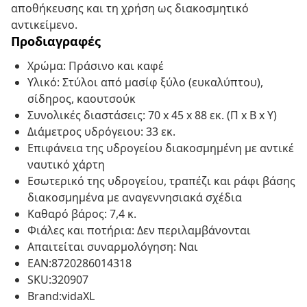
αποθήκευσης και τη χρήση ως διακοσμητικό
αντικείμενο.
Προδιαγραφές
Χρώμα: Πράσινο και καφέ
Υλικό: Στύλοι από μασίφ ξύλο (ευκαλύπτου),
σίδηρος, καουτσούκ
Συνολικές διαστάσεις: 70 x 45 x 88 εκ. (Π x Β x Υ)
Διάμετρος υδρόγειου: 33 εκ.
Επιφάνεια της υδρογείου διακοσμημένη με αντικέ
ναυτικό χάρτη
Εσωτερικό της υδρογείου, τραπέζι και ράφι βάσης
διακοσμημένα με αναγεννησιακά σχέδια
Καθαρό βάρος: 7,4 κ.
Φιάλες και ποτήρια: Δεν περιλαμβάνονται
Απαιτείται συναρμολόγηση: Ναι
EAN:8720286014318
SKU:320907
Brand:vidaXL