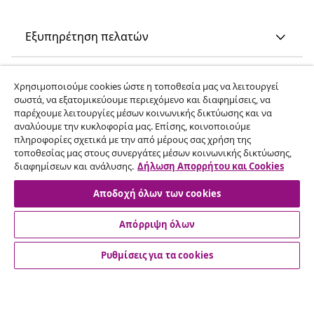
Εξυπηρέτηση πελατών
Επιχείρηση
Χρησιμοποιούμε cookies ώστε η τοποθεσία μας να λειτουργεί
σωστά, να εξατομικεύουμε περιεχόμενο και διαφημίσεις, να
παρέχουμε λειτουργίες μέσων κοινωνικής δικτύωσης και να
vidaXL
αναλύουμε την κυκλοφορία μας. Επίσης, κοινοποιούμε
πληροφορίες σχετικά με την από μέρους σας χρήση της
τοποθεσίας μας στους συνεργάτες μέσων κοινωνικής δικτύωσης,
Ανακαλύψτε περισσότερα
διαφημίσεων και ανάλυσης.
Δήλωση Απορρήτου και Cookies
Αποδοχή όλων των cookies
Απόρριψη όλων
Ρυθμίσεις για τα cookies
© 2008-2026 vidaXL Ο ιστότοπος www.vidaxl.gr αποτελεί
ιδιοκτησία της vidaXL Marketplace International B.V.