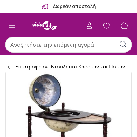
Προηγούμενο
Επόμενο
Δωρεάν αποστολή
Επιστροφή σε: Ντουλάπια Κρασιών και Ποτών
Συλλογή κουζί
#sharemevidaxl