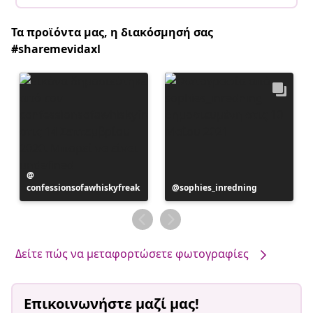
Τα προϊόντα μας, η διακόσμησή σας
#sharemevidaxl
Η
confessionsofawhiskyfreak
ανάρτηση
Η
sophies_inredning
δημοσιεύθηκε
ανάρτηση
από
δημοσιεύθηκε
από
Δείτε πώς να μεταφορτώσετε φωτογραφίες
Επικοινωνήστε μαζί μας!