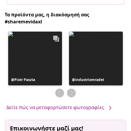
Τα προϊόντα μας, η διακόσμησή σας
#sharemevidaxl
Η
Piotr Paszta
Η
industriomradet
ανάρτηση
ανάρτηση
δημοσιεύθηκε
δημοσιεύθηκε
από
από
Δείτε πώς να μεταφορτώσετε φωτογραφίες
Επικοινωνήστε μαζί μας!