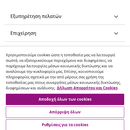
Εξυπηρέτηση πελατών
Επιχείρηση
vidaXL
Χρησιμοποιούμε cookies ώστε η τοποθεσία μας να λειτουργεί
σωστά, να εξατομικεύουμε περιεχόμενο και διαφημίσεις, να
παρέχουμε λειτουργίες μέσων κοινωνικής δικτύωσης και να
Ανακαλύψτε περισσότερα
αναλύουμε την κυκλοφορία μας. Επίσης, κοινοποιούμε
πληροφορίες σχετικά με την από μέρους σας χρήση της
τοποθεσίας μας στους συνεργάτες μέσων κοινωνικής δικτύωσης,
διαφημίσεων και ανάλυσης.
Δήλωση Απορρήτου και Cookies
Αποδοχή όλων των cookies
Απόρριψη όλων
© 2008-2026 vidaXL Ο ιστότοπος www.vidaxl.gr αποτελεί
ιδιοκτησία της vidaXL Marketplace International B.V.
Ρυθμίσεις για τα cookies