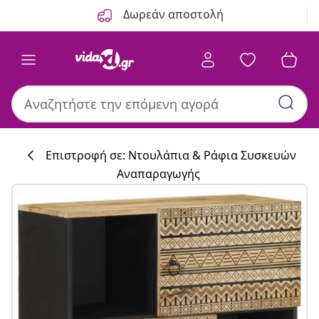
Προηγούμενο
Επόμενο
Δωρεάν αποστολή
Επιστροφή σε: Ντουλάπια & Ράφια Συσκευών
Αναπαραγωγής
Συλλογή κουζί
#sharemevidaxl