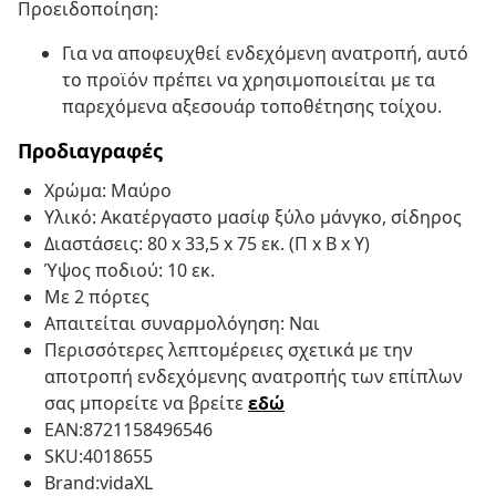
Προειδοποίηση:
Για να αποφευχθεί ενδεχόμενη ανατροπή, αυτό
το προϊόν πρέπει να χρησιμοποιείται με τα
παρεχόμενα αξεσουάρ τοποθέτησης τοίχου.
Προδιαγραφές
Χρώμα: Μαύρο
Υλικό: Ακατέργαστο μασίφ ξύλο μάνγκο, σίδηρος
Διαστάσεις: 80 x 33,5 x 75 εκ. (Π x Β x Υ)
Ύψος ποδιού: 10 εκ.
Με 2 πόρτες
Απαιτείται συναρμολόγηση: Ναι
Περισσότερες λεπτομέρειες σχετικά με την
αποτροπή ενδεχόμενης ανατροπής των επίπλων
σας μπορείτε να βρείτε
εδώ
EAN:8721158496546
SKU:4018655
Brand:vidaXL