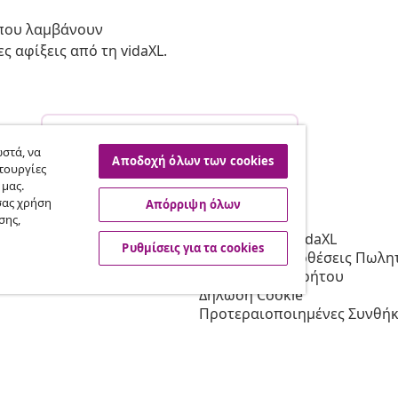
 που λαμβάνουν
ς αφίξεις από τη vidaXL.
Υπαναχώρηση από τη σύμβαση
σας.
στά, να
Αποδοχή όλων των cookies
τουργίες
 μας.
σας χρήση
Απόρριψη όλων
vidaXL
σης,
Συνεργατών
Σχετικά με τη vidaXL
Ρυθμίσεις για τα cookies
 τη vidaXL
Όροι & Προϋποθέσεις Πωλητ
 μάρκετινγκ
Πολιτική απορρήτου
Δήλωση Cookie
Προτεραιοποιημένες Συνθήκ
Αποστολής
Ρυθμίσεις για τα cookies
Εργασία στη vidaXL
Ασφαλείας