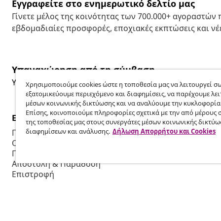
Εγγραφείτε στο ενημερωτικό δελτίο μας
Γίνετε μέλος της κοινότητας των 700.000+ αγοραστών
εβδομαδιαίες προσφορές, εποχιακές εκπτώσεις και νέε
Υπαναχώρηση από τη σύμβαση
Υποβάλετε αίτημα υπαναχώρησης για την παραγγελία 
Χρησιμοποιούμε cookies ώστε η τοποθεσία μας να λειτουργεί σω
εξατομικεύουμε περιεχόμενο και διαφημίσεις, να παρέχουμε λει
μέσων κοινωνικής δικτύωσης και να αναλύουμε την κυκλοφορία
Επίσης, κοινοποιούμε πληροφορίες σχετικά με την από μέρους 
Εξυπηρέτηση πελατών
Επιχείρηση
της τοποθεσίας μας στους συνεργάτες μέσων κοινωνικής δικτύω
διαφημίσεων και ανάλυσης.
Δήλωση Απορρήτου και Cookies
Παρακολουθήστε την παραγγελία σας
Πρόγραμμα 
Ο λογαριασμός μου
Παραγωγή για
Πληρωμή
Συνεργασίες
Αποστολή & Παράδοση
Επιστροφή
Πληροφορίες προϊόντος
Παραγγελία