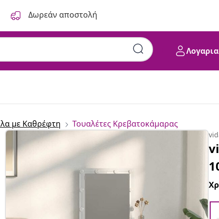
Δωρεάν αποστολή
Λογαρια
λα με Καθρέφτη
Τουαλέτες Κρεβατοκάμαρας
vi
v
1
Χ