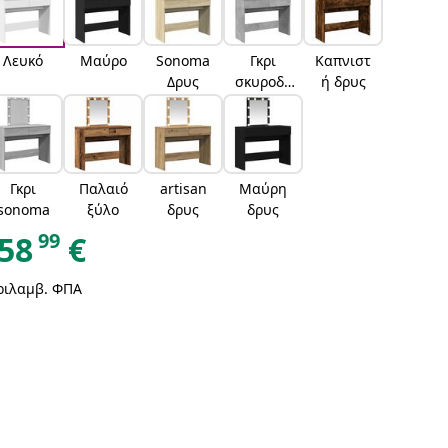
Λευκό
Μαύρο
Sonoma
Γκρι
Καπνιστ
Δρυς
σκυροδέ
ή δρυς
ματος
Γκρι
Παλαιό
artisan
Μαύρη
sonoma
ξύλο
δρυς
δρυς
99
58
€
ριλαμβ. ΦΠΑ