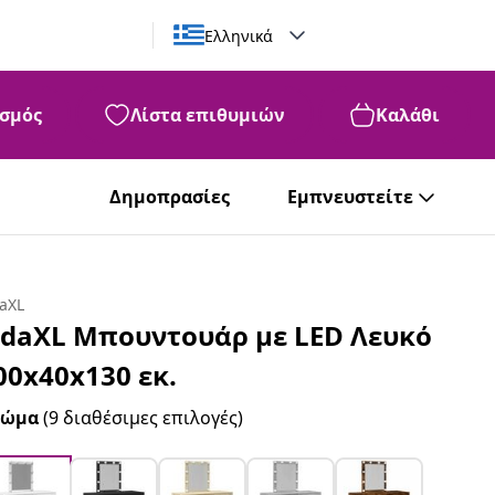
Ελληνικά
σμός
Λίστα επιθυμιών
Καλάθι
Δημοπρασίες
Εμπνευστείτε
daXL
idaXL Μπουντουάρ με LED Λευκό
00x40x130 εκ.
ρώμα
(9 διαθέσιμες επιλογές)