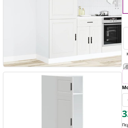
Μο
3
Πε