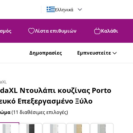
Ελληνικά
σμός
Λίστα επιθυμιών
Καλάθι
Δημοπρασίες
Εμπνευστείτε
daXL
idaXL Ντουλάπι κουζίνας Porto
ευκό Επεξεργασμένο Ξύλο
ρώμα
(11 διαθέσιμες επιλογές)