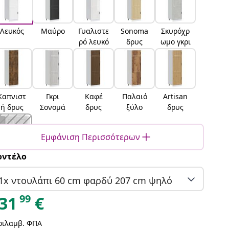
Λευκός
Μαύρο
Γυαλιστε
Sonoma
Σκυρόχρ
ρό λευκό
δρυς
ωμο γκρι
Καπνιστ
Γκρι
Καφέ
Παλαιό
Artisan
ή δρυς
Σονομά
δρυς
ξύλο
δρυς
Εμφάνιση Περισσότερων
ντέλο
Μαύρη
δρυς
1x ντουλάπι 60 cm φαρδύ 207 cm ψηλό
99
31
€
ριλαμβ. ΦΠΑ