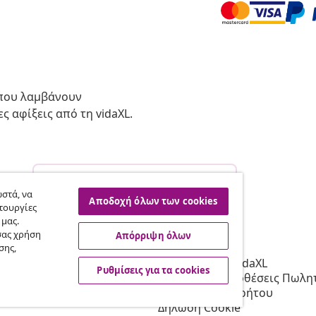
 που λαμβάνουν
ς αφίξεις από τη vidaXL.
Υπαναχώρηση από τη σύμβαση
σας.
στά, να
Αποδοχή όλων των cookies
τουργίες
 μας.
σας χρήση
Απόρριψη όλων
vidaXL
σης,
Συνεργατών
Σχετικά με τη vidaXL
Ρυθμίσεις για τα cookies
 τη vidaXL
Όροι & Προϋποθέσεις Πωλητ
 μάρκετινγκ
Πολιτική απορρήτου
Δήλωση Cookie