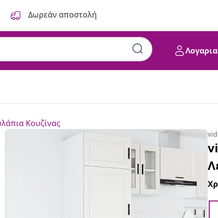
Δωρεάν αποστολή
Λογαρια
λάπια Κουζίνας
vi
v
Λ
Χ