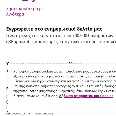
Ζήστε καλύτερα με
λιγότερα
Εγγραφείτε στο ενημερωτικό δελτίο μας
Γίνετε μέλος της κοινότητας των 700.000+ αγοραστών
εβδομαδιαίες προσφορές, εποχιακές εκπτώσεις και νέε
Υπαναχώρηση από τη σύμβαση
Υποβάλετε αίτημα υπαναχώρησης για την παραγγελία 
Χρησιμοποιούμε cookies ώστε η τοποθεσία μας να λειτουργεί σω
εξατομικεύουμε περιεχόμενο και διαφημίσεις, να παρέχουμε λει
μέσων κοινωνικής δικτύωσης και να αναλύουμε την κυκλοφορία
Επίσης, κοινοποιούμε πληροφορίες σχετικά με την από μέρους 
Εξυπηρέτηση πελατών
Επιχείρηση
της τοποθεσίας μας στους συνεργάτες μέσων κοινωνικής δικτύω
διαφημίσεων και ανάλυσης.
Δήλωση Απορρήτου και Cookies
Παρακολουθήστε την παραγγελία σας
Πρόγραμμα 
Ο λογαριασμός μου
Παραγωγή για
Πληρωμή
Συνεργασίες
Αποστολή & Παράδοση