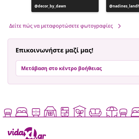
Η
decor_by_dawn
Η
nadines_land
ανάρτηση
ανάρτηση
δημοσιεύθηκε
δημοσιεύθηκ
από
από
Δείτε πώς να μεταφορτώσετε φωτογραφίες
Επικοινωνήστε μαζί μας!
Μετάβαση στο κέντρο βοήθειας