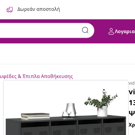
Δωρεάν αποστολή
Λογαρια
υφέδες & Έπιπλα Αποθήκευσης
vi
v
1
Ψ
Χ