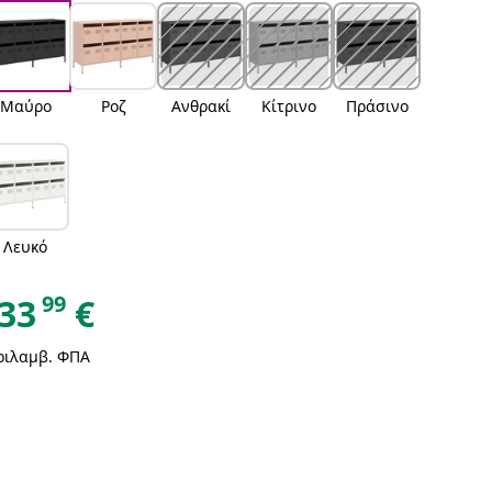
Μαύρο
Ροζ
Ανθρακί
Κίτρινο
Πράσινο
Λευκό
99
33
€
ριλαμβ. ΦΠΑ