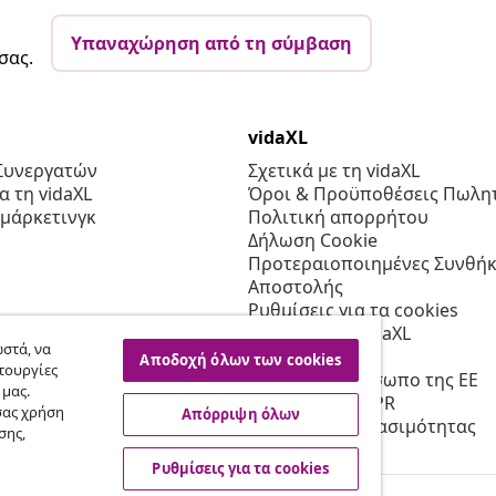
Υπαναχώρηση από τη σύμβαση
σας.
vidaXL
Συνεργατών
Σχετικά με τη vidaXL
 τη vidaXL
Όροι & Προϋποθέσεις Πωλητ
 μάρκετινγκ
Πολιτική απορρήτου
Δήλωση Cookie
Προτεραιοποιημένες Συνθήκ
Αποστολής
Ρυθμίσεις για τα cookies
Εργασία στη vidaXL
στά, να
Ασφαλείας
Αποδοχή όλων των cookies
τουργίες
Υπεύθυνο πρόσωπο της ΕΕ
 μας.
Πολιτική της EPR
σας χρήση
Απόρριψη όλων
Δήλωση προσβασιμότητας
σης,
Ρυθμίσεις για τα cookies