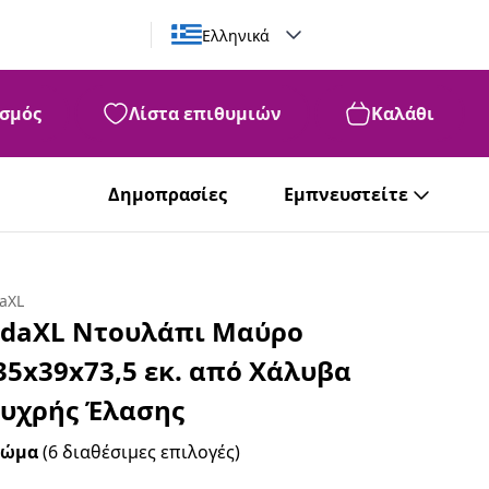
Ελληνικά
σμός
Λίστα επιθυμιών
Καλάθι
Δημοπρασίες
Εμπνευστείτε
daXL
idaXL Ντουλάπι Μαύρο
35x39x73,5 εκ. από Χάλυβα
υχρής Έλασης
ρώμα
(6 διαθέσιμες επιλογές)