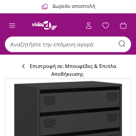
Προηγούμενο
Επόμενο
Δωρεάν αποστολή
Επιστροφή σε: Μπουφέδες & Έπιπλα
Αποθήκευσης
Συλλογή κουζί
#sharemevidaxl