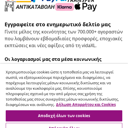
Εγγραφείτε στο ενημερωτικό δελτίο μας
Γίνετε μέλος της κοινότητας των 700.000+ αγοραστών
που λαμβάνουν εβδομαδιαίες προσφορές, εποχιακές
εκπτώσεις και νέες αφίξεις από τη vidaXL.
Οι λογαριασμοί μας στα μέσα κοινωνικής
δικτύωσης
Χρησιμοποιούμε cookies ώστε η τοποθεσία μας να λειτουργεί
σωστά, να εξατομικεύουμε περιεχόμενο και διαφημίσεις, να
παρέχουμε λειτουργίες μέσων κοινωνικής δικτύωσης και να
αναλύουμε την κυκλοφορία μας. Επίσης, κοινοποιούμε
Υπαναχώρηση από τη σύμβαση
πληροφορίες σχετικά με την από μέρους σας χρήση της
τοποθεσίας μας στους συνεργάτες μέσων κοινωνικής δικτύωσης,
Υποβάλετε αίτημα υπαναχώρησης για την
διαφημίσεων και ανάλυσης.
Δήλωση Απορρήτου και Cookies
παραγγελία σας.
Αποδοχή όλων των cookies
Υπαναχώρηση από τη σύμβαση