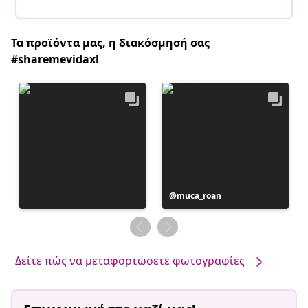
Τα προϊόντα μας, η διακόσμησή σας
#sharemevidaxl
Η
muca_roan
ανάρτηση
δημοσιεύθηκε
από
Δείτε πώς να μεταφορτώσετε φωτογραφίες