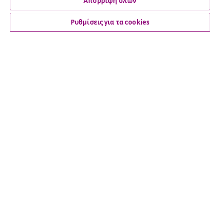
Απόρριψη όλων
Ρυθμίσεις για τα cookies
Εξυπηρέτηση πελατών
Επιχείρηση
vidaXL
Ανακαλύψτε περισσότερα
© 2008-2026 vidaXL Ο ιστότοπος www.vidaxl.gr αποτελεί
ιδιοκτησία της vidaXL Marketplace International B.V.