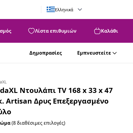
Ελληνικά
σμός
Λίστα επιθυμιών
Καλάθι
Δημοπρασίες
Εμπνευστείτε
daXL
idaXL Ντουλάπι TV 168 x 33 x 47
κ. Artisan Δρυς Επεξεργασμένο
ύλο
ρώμα
(8 διαθέσιμες επιλογές)