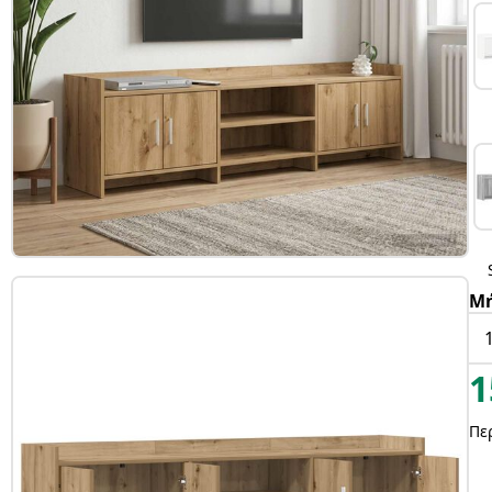
Μ
1
Πε