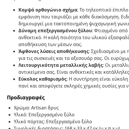
Κομψό ορθογώνιο σχήμα
: Το τηλεοπτικό έπιπλ
εμφάνιση που ταιριάζει με κάθε διακόσμηση. Ειδι
δημιουργεί μια τακτοποιημένη ψυχαγωγική γωνι
Δύναμη επεξεργασμένου ξύλου
: Φτιαγμένο από
ανθεκτικό. Η καλή ποιότητα του υλικού εξασφαλίζ
αποθήκευση των μέσων σας.
Άφθονες λύσεις αποθήκευσης
: Σχεδιασμένο με 
για τις συσκευές και τα αξεσουάρ σας. Οι ευρύχ
Λειτουργικότητα μεταλλικής λαβής
: Οι μεταλ
αντικείμενα σας. Είναι ανθεκτικές και κατάλληλε
Εύκολος καθαρισμός
: Η συντήρηση είναι εύκολη
πανί και αποφύγετε σκληρές χημικές ουσίες για 
Προδιαγραφές
Χρώμα: Artisan δρυς
Υλικό: Επεξεργασμένο ξύλο
Υλικό πόρτας: Επεξεργασμένο ξύλο
Συνολικές διαστάσεις: 168 x 33 x 47 εκ (μ x π x υ)