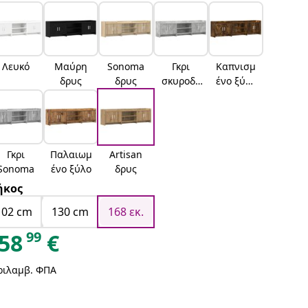
Λευκό
Μαύρη
Sonoma
Γκρι
Καπνισμ
δρυς
δρυς
σκυροδέ
ένο ξύλο
ματος
δρυός
Γκρι
Παλαιωμ
Artisan
Sonoma
ένο ξύλο
δρυς
ήκος
102 cm
130 cm
168 εκ.
99
58
€
ριλαμβ. ΦΠΑ