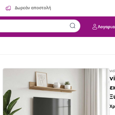
Δωρεάν αποστολή
Λογαρια
vi
v
ε
Ξ
Χ