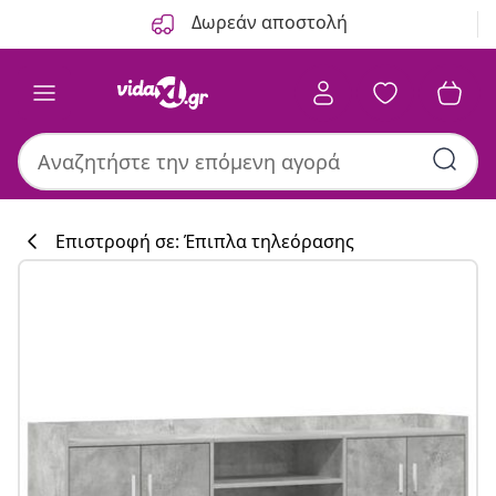
Προηγούμενο
Επόμενο
Δωρεάν αποστολή
Επιστροφή σε: Έπιπλα τηλεόρασης
Συλλογή κουζί
#sharemevidaxl