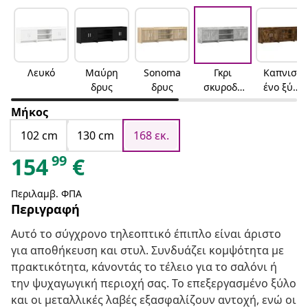
Λευκό
Μαύρη
Sonoma
Γκρι
Καπνισμ
δρυς
δρυς
σκυροδέ
ένο ξύλο
ματος
δρυός
Μήκος
102 cm
130 cm
168 εκ.
99
154
€
Περιλαμβ. ΦΠΑ
Περιγραφή
Αυτό το σύγχρονο τηλεοπτικό έπιπλο είναι άριστο
για αποθήκευση και στυλ. Συνδυάζει κομψότητα με
πρακτικότητα, κάνοντάς το τέλειο για το σαλόνι ή
την ψυχαγωγική περιοχή σας. Το επεξεργασμένο ξύλο
και οι μεταλλικές λαβές εξασφαλίζουν αντοχή, ενώ οι