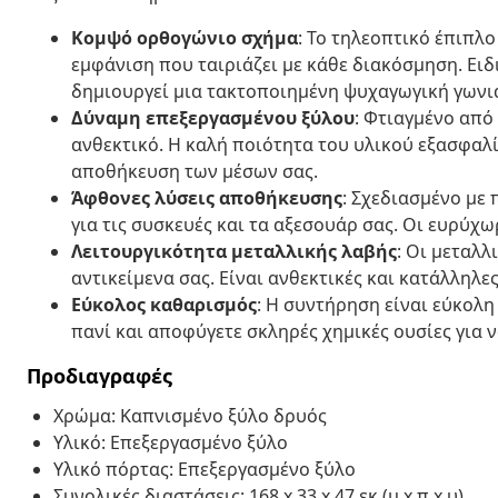
Κομψό ορθογώνιο σχήμα
: Το τηλεοπτικό έπιπλ
εμφάνιση που ταιριάζει με κάθε διακόσμηση. Ειδι
δημιουργεί μια τακτοποιημένη ψυχαγωγική γωνι
Δύναμη επεξεργασμένου ξύλου
: Φτιαγμένο από
ανθεκτικό. Η καλή ποιότητα του υλικού εξασφαλίζ
αποθήκευση των μέσων σας.
Άφθονες λύσεις αποθήκευσης
: Σχεδιασμένο με 
για τις συσκευές και τα αξεσουάρ σας. Οι ευρύχ
Λειτουργικότητα μεταλλικής λαβής
: Οι μεταλ
αντικείμενα σας. Είναι ανθεκτικές και κατάλληλε
Εύκολος καθαρισμός
: Η συντήρηση είναι εύκολη
πανί και αποφύγετε σκληρές χημικές ουσίες για 
Προδιαγραφές
Χρώμα: Καπνισμένο ξύλο δρυός
Υλικό: Επεξεργασμένο ξύλο
Υλικό πόρτας: Επεξεργασμένο ξύλο
Συνολικές διαστάσεις: 168 x 33 x 47 εκ (μ x π x υ)