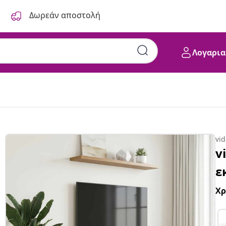
Δωρεάν αποστολή
Λογαρια
vi
v
ε
Χ