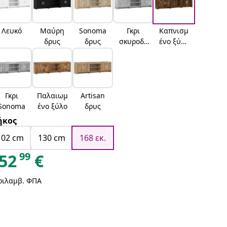
Λευκό
Μαύρη
Sonoma
Γκρι
Καπνισμ
δρυς
δρυς
σκυροδέ
ένο ξύλο
ματος
δρυός
Γκρι
Παλαιωμ
Artisan
Sonoma
ένο ξύλο
δρυς
ήκος
102 cm
130 cm
168 εκ.
99
52
€
ριλαμβ. ΦΠΑ