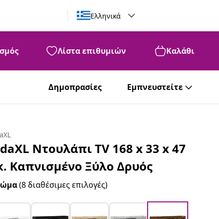
Ελληνικά
σμός
Λίστα επιθυμιών
Καλάθι
Δημοπρασίες
Εμπνευστείτε
daXL
idaXL Ντουλάπι TV 168 x 33 x 47
κ. Καπνισμένο Ξύλο Δρυός
ρώμα
(8 διαθέσιμες επιλογές)