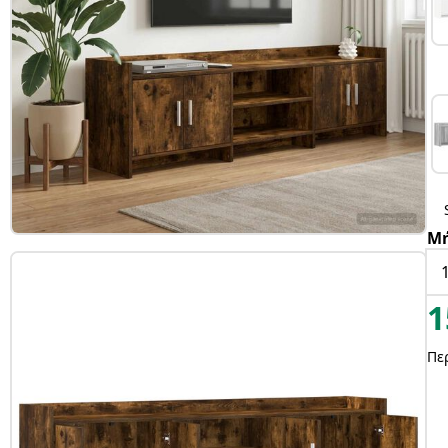
Μ
1
Πε