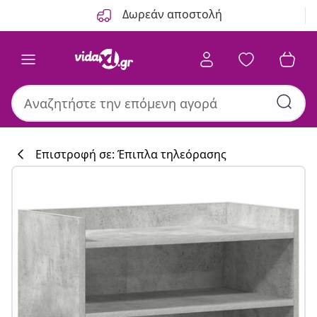
Προηγούμενο
Επόμενο
Δωρεάν αποστολή
Επιστροφή σε: Έπιπλα τηλεόρασης
Συλλογή κουζί
#sharemevidaxl