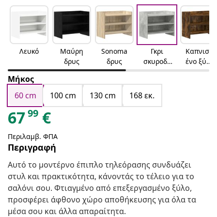
Λευκό
Μαύρη
Sonoma
Γκρι
Καπνισμ
δρυς
δρυς
σκυροδέ
ένο ξύλο
ματος
δρυός
Μήκος
60 cm
100 cm
130 cm
168 εκ.
99
67
€
Περιλαμβ. ΦΠΑ
Περιγραφή
Αυτό το μοντέρνο έπιπλο τηλεόρασης συνδυάζει
στυλ και πρακτικότητα, κάνοντάς το τέλειο για το
σαλόνι σου. Φτιαγμένο από επεξεργασμένο ξύλο,
προσφέρει άφθονο χώρο αποθήκευσης για όλα τα
μέσα σου και άλλα απαραίτητα.