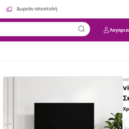
Δωρεάν αποστολή
Λογαρια
vi
v
Σ
Χ