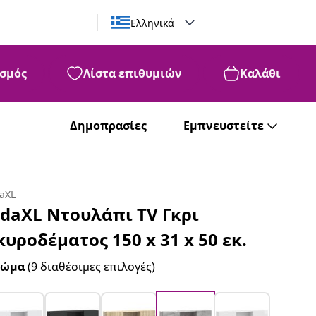
Ελληνικά
σμός
Λίστα επιθυμιών
Καλάθι
Δημοπρασίες
Εμπνευστείτε
daXL
idaXL Ντουλάπι TV Γκρι
κυροδέματος 150 x 31 x 50 εκ.
ρώμα
(9 διαθέσιμες επιλογές)