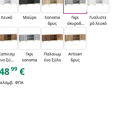
Λευκό
Μαύρο
Sonoma
Γκρι
Γυαλιστε
δρυς
σκυροδέ
ρό λευκό
ματος
Καπνισμ
Γκρι
Παλαιωμ
Artisan
ένο ξύλο
sonoma
ένο ξύλο
δρυς
δρυός
99
48
€
ριλαμβ. ΦΠΑ