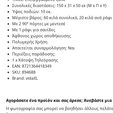
Συνολικές διαστάσεις: 150 x 31 x 50 εκ (Μ x Π x Υ)
Ύψος ποδιών: 10 εκ.
Μέγιστο βάρος: 60 κιλά συνολικά, 20 κιλά ανά ράφι
Με 2 90° πόρτες με μεντεσέ
Με 1 ράφι για σανίδες
Άφθονος χώρος αποθήκευσης
Πολυμερής Χρήση
Απαιτείται συναρμολόγηση: Ναι
Περιέξεις παράδοσης:
1 x Κάτοψη Τηλεόρασης
EAN: 8721364418349
SKU: 894688
Brand: vidaXL
Αγοράσατε ένα προϊόν και σας άρεσε; Ανεβάστε μι
Η φωτογραφία σας μπορεί να βοηθήσει άλλους πελάτε