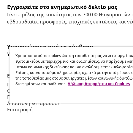
Εγγραφείτε στο ενημερωτικό δελτίο μας
Γίνετε μέλος της κοινότητας των 700.000+ αγοραστών
εβδομαδιαίες προσφορές, εποχιακές εκπτώσεις και νέε
Υπαναχώρηση από τη σύμβαση
Υποβάλετε αίτημα υπαναχώρησης για την παραγγελία 
Χρησιμοποιούμε cookies ώστε η τοποθεσία μας να λειτουργεί σω
εξατομικεύουμε περιεχόμενο και διαφημίσεις, να παρέχουμε λει
μέσων κοινωνικής δικτύωσης και να αναλύουμε την κυκλοφορία
Επίσης, κοινοποιούμε πληροφορίες σχετικά με την από μέρους 
Εξυπηρέτηση πελατών
Επιχείρηση
της τοποθεσίας μας στους συνεργάτες μέσων κοινωνικής δικτύω
διαφημίσεων και ανάλυσης.
Δήλωση Απορρήτου και Cookies
Παρακολουθήστε την παραγγελία σας
Πρόγραμμα 
Ο λογαριασμός μου
Παραγωγή για
Πληρωμή
Συνεργασίες
Αποστολή & Παράδοση
Επιστροφή
Πληροφορίες προϊόντος
Παραγγελία