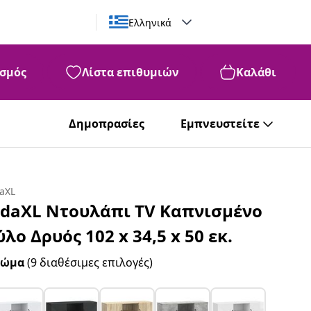
Ελληνικά
σμός
Λίστα επιθυμιών
Καλάθι
Δημοπρασίες
Εμπνευστείτε
daXL
idaXL Ντουλάπι TV Καπνισμένο
ύλο Δρυός 102 x 34,5 x 50 εκ.
ρώμα
(9 διαθέσιμες επιλογές)