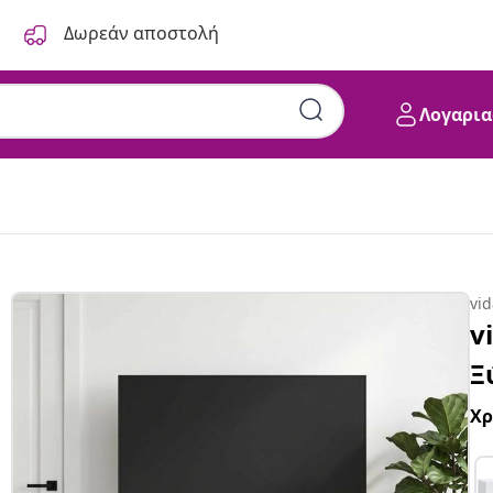
Δωρεάν αποστολή
Λογαρια
vi
v
Ξ
Χ