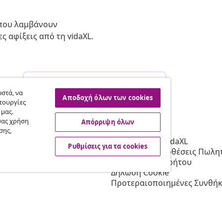
 που λαμβάνουν
ς αφίξεις από τη vidaXL.
Υπαναχώρηση από τη σύμβαση
σας.
στά, να
Αποδοχή όλων των cookies
τουργίες
 μας.
σας χρήση
Απόρριψη όλων
vidaXL
σης,
Συνεργατών
Σχετικά με τη vidaXL
Ρυθμίσεις για τα cookies
 τη vidaXL
Όροι & Προϋποθέσεις Πωλητ
 μάρκετινγκ
Πολιτική απορρήτου
Δήλωση Cookie
Προτεραιοποιημένες Συνθήκ
Αποστολής
Ρυθμίσεις για τα cookies
Εργασία στη vidaXL