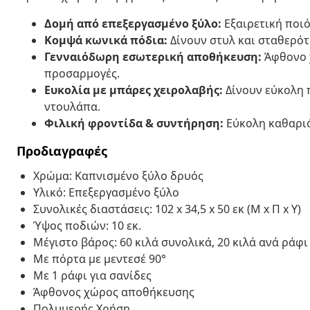
Δομή από επεξεργασμένο ξύλο:
Εξαιρετική ποιότ
Κομψά κωνικά πόδια:
Δίνουν στυλ και σταθερότ
Γενναιόδωρη εσωτερική αποθήκευση:
Άφθονο χ
προσαρμογές.
Ευκολία με μπάρες χειρολαβής:
Δίνουν εύκολη 
ντουλάπα.
Φιλική φροντίδα & συντήρηση:
Εύκολη καθαριό
Προδιαγραφές
Χρώμα: Καπνισμένο ξύλο δρυός
Υλικό: Επεξεργασμένο ξύλο
Συνολικές διαστάσεις: 102 x 34,5 x 50 εκ (Μ x Π x Υ)
Ύψος ποδιών: 10 εκ.
Μέγιστο βάρος: 60 κιλά συνολικά, 20 κιλά ανά ράφι
Με πόρτα με μεντεσέ 90°
Με 1 ράφι για σανίδες
Άφθονος χώρος αποθήκευσης
Πολυμερής Χρήση