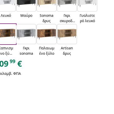
Λευκό
Μαύρο
Sonoma
Γκρι
Γυαλιστε
δρυς
σκυροδέ
ρό λευκό
ματος
Καπνισμ
Γκρι
Παλαιωμ
Artisan
ένο ξύλο
sonoma
ένο ξύλο
δρυς
δρυός
99
09
€
ριλαμβ. ΦΠΑ