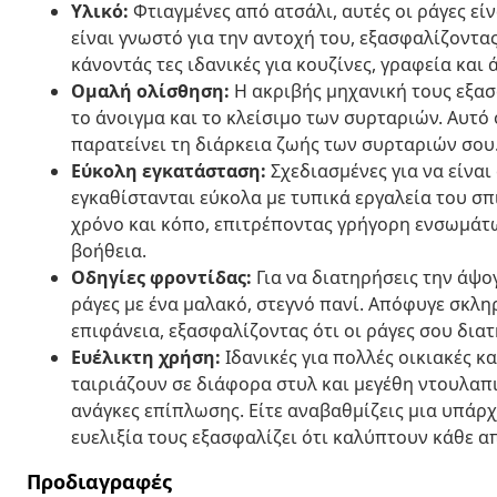
Υλικό:
Φτιαγμένες από ατσάλι, αυτές οι ράγες εί
είναι γνωστό για την αντοχή του, εξασφαλίζοντα
κάνοντάς τες ιδανικές για κουζίνες, γραφεία και 
Ομαλή ολίσθηση:
Η ακριβής μηχανική τους εξασ
το άνοιγμα και το κλείσιμο των συρταριών. Αυτό 
παρατείνει τη διάρκεια ζωής των συρταριών σου
Εύκολη εγκατάσταση:
Σχεδιασμένες για να είναι 
εγκαθίστανται εύκολα με τυπικά εργαλεία του σπ
χρόνο και κόπο, επιτρέποντας γρήγορη ενσωμάτ
βοήθεια.
Οδηγίες φροντίδας:
Για να διατηρήσεις την άψογ
ράγες με ένα μαλακό, στεγνό πανί. Απόφυγε σκλη
επιφάνεια, εξασφαλίζοντας ότι οι ράγες σου διατ
Ευέλικτη χρήση:
Ιδανικές για πολλές οικιακές κ
ταιριάζουν σε διάφορα στυλ και μεγέθη ντουλαπ
ανάγκες επίπλωσης. Είτε αναβαθμίζεις μια υπάρ
ευελιξία τους εξασφαλίζει ότι καλύπτουν κάθε α
Προδιαγραφές