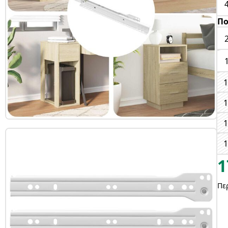
Πο
1
1
1
1
1
Πε