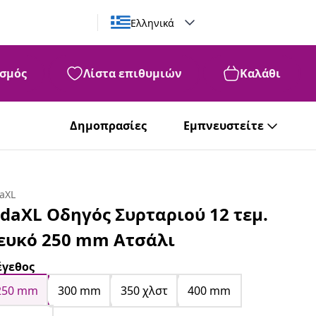
Ελληνικά
σμός
Λίστα επιθυμιών
Καλάθι
Δημοπρασίες
Εμπνευστείτε
daXL
idaXL Οδηγός Συρταριού 12 τεμ.
ευκό 250 mm Ατσάλι
γεθος
250 mm
300 mm
350 χλστ
400 mm