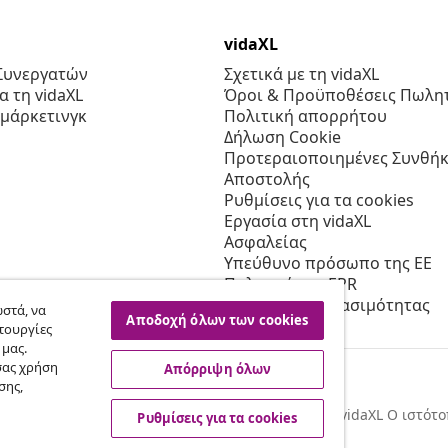
vidaXL
Συνεργατών
Σχετικά με τη vidaXL
 τη vidaXL
Όροι & Προϋποθέσεις Πωλητ
 μάρκετινγκ
Πολιτική απορρήτου
Δήλωση Cookie
Προτεραιοποιημένες Συνθήκ
Αποστολής
Ρυθμίσεις για τα cookies
Εργασία στη vidaXL
Ασφαλείας
Υπεύθυνο πρόσωπο της ΕΕ
Πολιτική της EPR
Δήλωση προσβασιμότητας
στά, να
Αποδοχή όλων των cookies
τουργίες
 μας.
σας χρήση
Απόρριψη όλων
σης,
© 2008-2026 vidaXL Ο ιστότο
Ρυθμίσεις για τα cookies