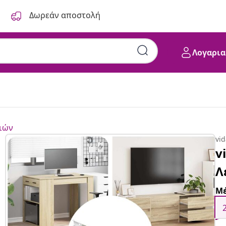
Δωρεάν αποστολή
Λογαρια
ιών
vi
v
Λ
Μέ