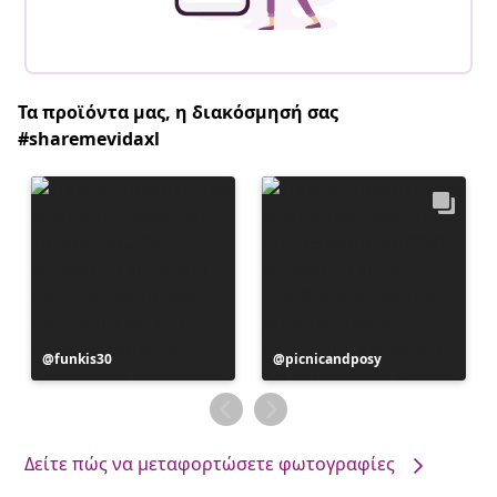
Τα προϊόντα μας, η διακόσμησή σας
#sharemevidaxl
Η
funkis30
Η
picnicandposy
ανάρτηση
ανάρτηση
δημοσιεύθηκε
δημοσιεύθηκε
από
από
Δείτε πώς να μεταφορτώσετε φωτογραφίες