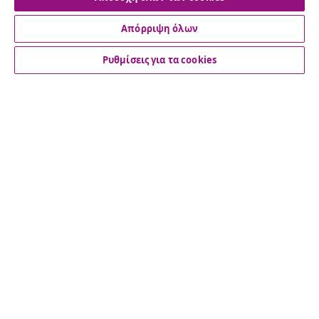
Υπαναχώρηση από τη σύμβαση
Απόρριψη όλων
Ρυθμίσεις για τα cookies
Εξυπηρέτηση πελατών
Επιχείρηση
vidaXL
Ανακαλύψτε περισσότερα
© 2008-2026 vidaXL Ο ιστότοπος www.vidaxl.gr αποτελεί