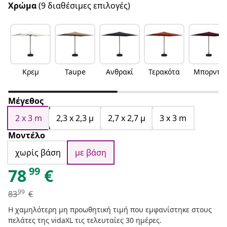
Χρώμα
(9 διαθέσιμες επιλογές)
Κρεμ
Taupe
Ανθρακί
Τερακότα
Μπορντό
Μέγεθος
2 x 3 m
2,3 x 2,3 μ
2,7 x 2,7 μ
3 x 3 m
Μοντέλο
χωρίς βάση
με βάση
99
78
€
99
83
€
Η χαμηλότερη μη προωθητική τιμή που εμφανίστηκε στους
πελάτες της vidaXL τις τελευταίες 30 ημέρες.