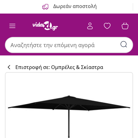
Προηγούμενο
Επόμενο
Δωρεάν αποστολή
Επιστροφή σε: Ομπρέλες & Σκίαστρα
Συλλογή κουζί
#sharemevidaxl