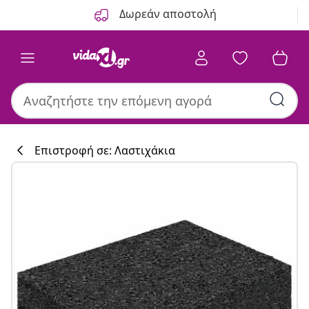
Προηγούμενο
Επόμενο
Δωρεάν αποστολή
Επιστροφή σε: Λαστιχάκια
Συλλογή κουζί
#sharemevidaxl