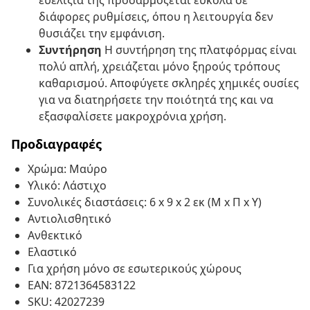
ευελιξία της προσαρμόζεται εύκολα σε
διάφορες ρυθμίσεις, όπου η λειτουργία δεν
θυσιάζει την εμφάνιση.
Συντήρηση
Η συντήρηση της πλατφόρμας είναι
πολύ απλή, χρειάζεται μόνο ξηρούς τρόπους
καθαρισμού. Αποφύγετε σκληρές χημικές ουσίες
για να διατηρήσετε την ποιότητά της και να
εξασφαλίσετε μακροχρόνια χρήση.
Προδιαγραφές
Χρώμα: Μαύρο
Υλικό: Λάστιχο
Συνολικές διαστάσεις: 6 x 9 x 2 εκ (Μ x Π x Υ)
Αντιολισθητικό
Ανθεκτικό
Ελαστικό
Για χρήση μόνο σε εσωτερικούς χώρους
EAN: 8721364583122
SKU: 42027239