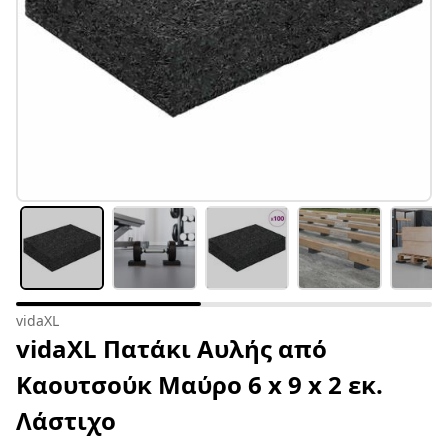
vidaXL
vidaXL Πατάκι Αυλής από
Καουτσούκ Μαύρο 6 x 9 x 2 εκ.
Λάστιχο