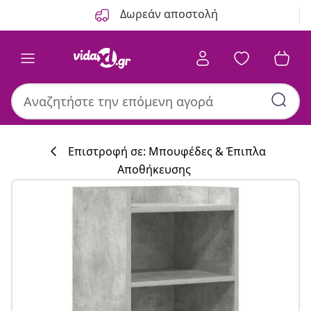
Προηγούμενο
Επόμενο
Δωρεάν αποστολή
Επιστροφή σε: Μπουφέδες & Έπιπλα
Αποθήκευσης
Συλλογή κουζί
#sharemevidaxl