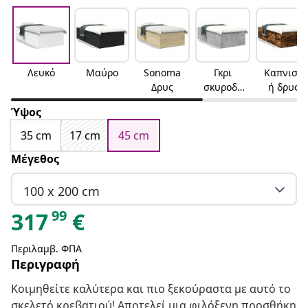
Λευκό
Μαύρο
Sonoma
Γκρι
Καπνιστ
Δρυς
σκυροδέ
ή δρυς
ματος
Ύψος
35 cm
17 cm
45 cm
Μέγεθος
100 x 200 cm
99
317
€
Περιλαμβ. ΦΠΑ
Περιγραφή
Κοιμηθείτε καλύτερα και πιο ξεκούραστα με αυτό το
σκελετό κρεβατιού! Αποτελεί μια φιλόξενη προσθήκη