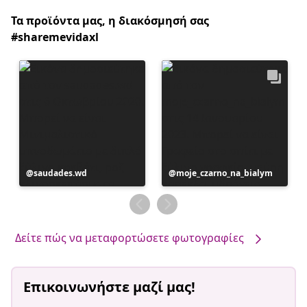
Τα προϊόντα μας, η διακόσμησή σας
#sharemevidaxl
Η
saudades.wd
Η
moje_czarno_na_bialym
ανάρτηση
ανάρτηση
δημοσιεύθηκε
δημοσιεύθηκε
από
από
Δείτε πώς να μεταφορτώσετε φωτογραφίες
Επικοινωνήστε μαζί μας!