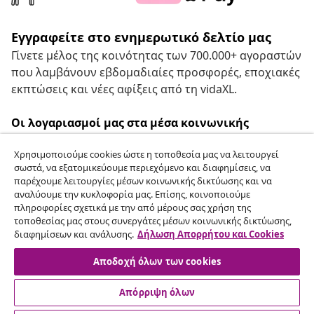
Εγγραφείτε στο ενημερωτικό δελτίο μας
Γίνετε μέλος της κοινότητας των 700.000+ αγοραστών
που λαμβάνουν εβδομαδιαίες προσφορές, εποχιακές
εκπτώσεις και νέες αφίξεις από τη vidaXL.
Οι λογαριασμοί μας στα μέσα κοινωνικής
δικτύωσης
Χρησιμοποιούμε cookies ώστε η τοποθεσία μας να λειτουργεί
σωστά, να εξατομικεύουμε περιεχόμενο και διαφημίσεις, να
παρέχουμε λειτουργίες μέσων κοινωνικής δικτύωσης και να
αναλύουμε την κυκλοφορία μας. Επίσης, κοινοποιούμε
Υπαναχώρηση από τη σύμβαση
πληροφορίες σχετικά με την από μέρους σας χρήση της
τοποθεσίας μας στους συνεργάτες μέσων κοινωνικής δικτύωσης,
Υποβάλετε αίτημα υπαναχώρησης για την
διαφημίσεων και ανάλυσης.
Δήλωση Απορρήτου και Cookies
παραγγελία σας.
Αποδοχή όλων των cookies
Υπαναχώρηση από τη σύμβαση
Απόρριψη όλων