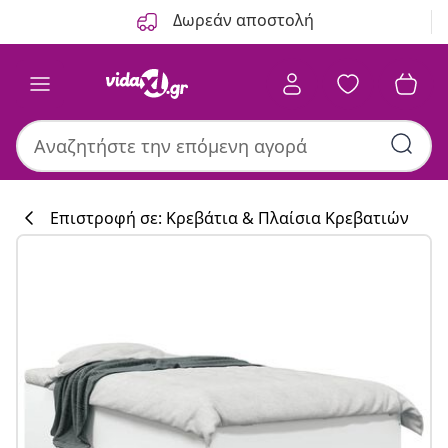
Προηγούμενο
Επόμενο
Δωρεάν αποστολή
Επιστροφή σε: Κρεβάτια & Πλαίσια Κρεβατιών
Συλλογή κουζί
#sharemevidaxl