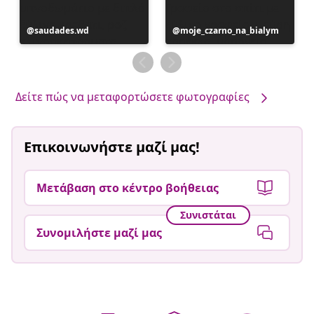
Η
saudades.wd
Η
moje_czarno_na_bialym
ανάρτηση
ανάρτηση
δημοσιεύθηκε
δημοσιεύθηκε
από
από
Δείτε πώς να μεταφορτώσετε φωτογραφίες
Επικοινωνήστε μαζί μας!
Μετάβαση στο κέντρο βοήθειας
Συνιστάται
Συνομιλήστε μαζί μας