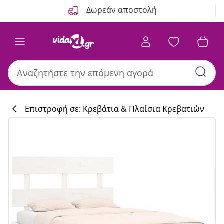
Προηγούμενο
Επόμενο
Δωρεάν αποστολή
Επιστροφή σε: Κρεβάτια & Πλαίσια Κρεβατιών
Συλλογή κουζί
#sharemevidaxl