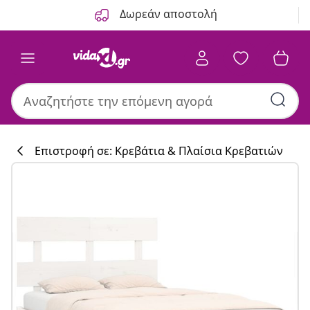
Προηγούμενο
Επόμενο
Δωρεάν αποστολή
Επιστροφή σε: Κρεβάτια & Πλαίσια Κρεβατιών
Συλλογή κουζί
#sharemevidaxl