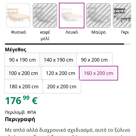
Φυσικό
καφέ
Λευκό
Μαύρο
Γκρι
μελί
Μέγεθος
90 x 190 cm
140 x 190 cm
90 x 200 cm
100 x 200 cm
120 x 200 cm
160 x 200 cm
180 x 200 cm
200 x 200 cm
99
176
€
Περιλαμβ. ΦΠΑ
Περιγραφή
Με απλό αλλά διαχρονικό σχεδιασμό, αυτό το ξύλινο