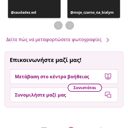
Η
saudades.wd
Η
moje_czarno_na_bialym
ανάρτηση
ανάρτηση
δημοσιεύθηκε
δημοσιεύθηκε
από
από
Δείτε πώς να μεταφορτώσετε φωτογραφίες
Επικοινωνήστε μαζί μας!
Μετάβαση στο κέντρο βοήθειας
Συνιστάται
Συνομιλήστε μαζί μας