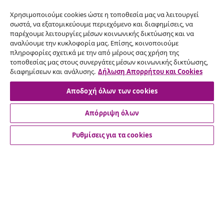
Χρησιμοποιούμε cookies ώστε η τοποθεσία μας να λειτουργεί
σωστά, να εξατομικεύουμε περιεχόμενο και διαφημίσεις, να
παρέχουμε λειτουργίες μέσων κοινωνικής δικτύωσης και να
Υπαναχώρηση από τη σύμβαση
αναλύουμε την κυκλοφορία μας. Επίσης, κοινοποιούμε
πληροφορίες σχετικά με την από μέρους σας χρήση της
Υποβάλετε αίτημα υπαναχώρησης για την
τοποθεσίας μας στους συνεργάτες μέσων κοινωνικής δικτύωσης,
παραγγελία σας.
διαφημίσεων και ανάλυσης.
Δήλωση Απορρήτου και Cookies
Αποδοχή όλων των cookies
Υπαναχώρηση από τη σύμβαση
Απόρριψη όλων
Ρυθμίσεις για τα cookies
Εξυπηρέτηση πελατών
Επιχείρηση
vidaXL