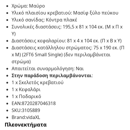
Χρώμα: Μαύρο
Υλικό πλαισίου κρεβατιού: Μασίφ ξύλο πεύκου
Υλικό σανίδας: Κόντρα πλακέ
Συνολικές διαστάσεις: 195,5 x 81 x 104 εκ. (Μ x Π x
Υ)
Διαστάσεις κεφαλαρίου: 81 x 4 x 104 εκ. (Π x Β x Υ)
Διαστάσεις κατάλληλου στρώματος: 75 x 190 εκ. (Π
x Μ) (2FT6 Small Single) (δεν περιλαμβάνεται
στρώμα)
Απαιτείται συναρμολόγηση: Ναι
Στην παράδοση περιλαμβάνονται
:
1 x Σκελετός κρεβατιού
1 x Κεφαλάρι
1 x Ποδαρικό
EAN:8720287046318
SKU:3105889
Brand:vidaXL
Πλεονεκτήματα