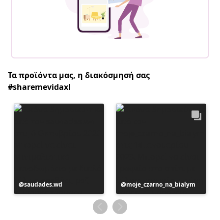
Τα προϊόντα μας, η διακόσμησή σας
#sharemevidaxl
Η
saudades.wd
Η
moje_czarno_na_bialym
ανάρτηση
ανάρτηση
δημοσιεύθηκε
δημοσιεύθηκε
από
από