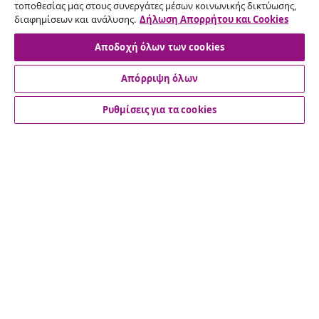
τοποθεσίας μας στους συνεργάτες μέσων κοινωνικής δικτύωσης,
παραγγελία σας.
διαφημίσεων και ανάλυσης.
Δήλωση Απορρήτου και Cookies
Αποδοχή όλων των cookies
Υπαναχώρηση από τη σύμβαση
Απόρριψη όλων
Ρυθμίσεις για τα cookies
Εξυπηρέτηση πελατών
Επιχείρηση
vidaXL
Ανακαλύψτε περισσότερα