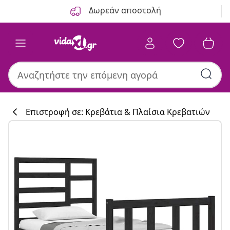
Προηγούμενο
Επόμενο
Δωρεάν αποστολή
Επιστροφή σε: Κρεβάτια & Πλαίσια Κρεβατιών
Συλλογή κουζί
#sharemevidaxl