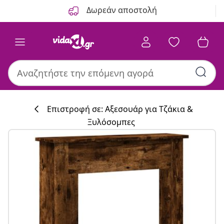
Προηγούμενο
Επόμενο
Δωρεάν αποστολή
Επιστροφή σε: Αξεσουάρ για Τζάκια &
Ξυλόσομπες
Συλλογή κουζί
#sharemevidaxl