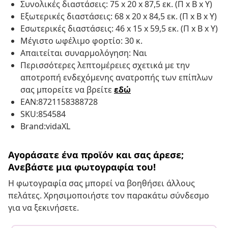
Συνολικές διαστάσεις: 75 x 20 x 87,5 εκ. (Π x Β x Υ)
Εξωτερικές διαστάσεις: 68 x 20 x 84,5 εκ. (Π x Β x Υ)
Εσωτερικές διαστάσεις: 46 x 15 x 59,5 εκ. (Π x Β x Υ)
Μέγιστο ωφέλιμο φορτίο: 30 κ.
Απαιτείται συναρμολόγηση: Ναι
Περισσότερες λεπτομέρειες σχετικά με την
αποτροπή ενδεχόμενης ανατροπής των επίπλων
σας μπορείτε να βρείτε
εδώ
EAN:8721158388728
SKU:854584
Brand:vidaXL
Αγοράσατε ένα προϊόν και σας άρεσε;
Ανεβάστε μια φωτογραφία του!
Η φωτογραφία σας μπορεί να βοηθήσει άλλους
πελάτες. Χρησιμοποιήστε τον παρακάτω σύνδεσμο
για να ξεκινήσετε.