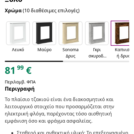
Χρώμα
(10 διαθέσιμες επιλογές)
Λευκό
Μαύρο
Sonoma
Γκρι
Καπνιστ
Δρυς
σκυροδέ
ή δρυς
ματος
99
81
€
Περιλαμβ. ΦΠΑ
Περιγραφή
Το πλαίσιο τζακιού είναι ένα διακοσμητικό και
λειτουργικό στοιχείο που προσαρμόζεται στην
ηλεκτρική φλόγα, παρέχοντας τόσο αισθητική
εμφάνιση όσο και φράγμα ασφαλείας.
Σταθερό και ανθεκτικό υλικό: Το επεξεργασμένο