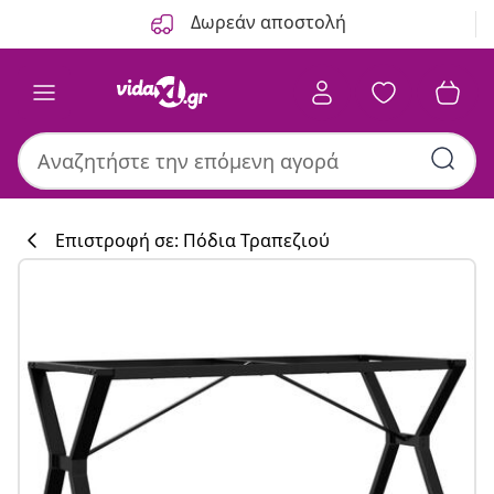
Προηγούμενο
Επόμενο
Δωρεάν αποστολή
Επιστροφή σε: Πόδια Τραπεζιού
Συλλογή κουζί
#sharemevidaxl