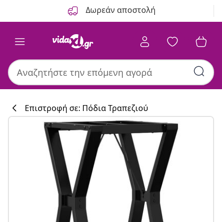
Προηγούμενο
Επόμενο
Δωρεάν αποστολή
Επιστροφή σε: Πόδια Τραπεζιού
Συλλογή κουζί
#sharemevidaxl