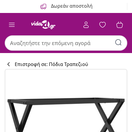
Προηγούμενο
Επόμενο
Δωρεάν αποστολή
Επιστροφή σε: Πόδια Τραπεζιού
Συλλογή κουζί
#sharemevidaxl