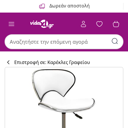
Προηγούμενο
Επόμενο
Δωρεάν αποστολή
Επιστροφή σε: Καρέκλες Γραφείου
Συλλογή κουζί
#sharemevidaxl