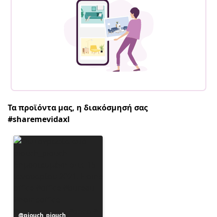
Τα προϊόντα μας, η διακόσμησή σας
#sharemevidaxl
Η
piouch_piouch