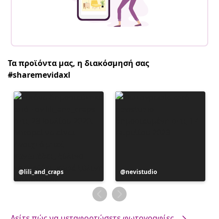
Τα προϊόντα μας, η διακόσμησή σας
#sharemevidaxl
Η
lili_and_craps
Η
nevistudio
ανάρτηση
ανάρτηση
δημοσιεύθηκε
δημοσιεύθηκε
από
από
Δείτε πώς να μεταφορτώσετε φωτογραφίες