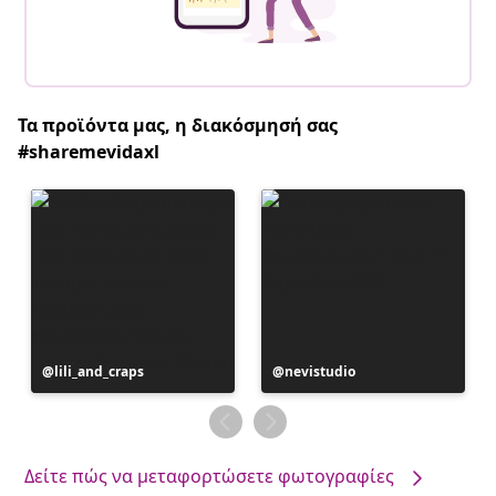
Τα προϊόντα μας, η διακόσμησή σας
#sharemevidaxl
Η
lili_and_craps
Η
nevistudio
ανάρτηση
ανάρτηση
δημοσιεύθηκε
δημοσιεύθηκε
από
από
Δείτε πώς να μεταφορτώσετε φωτογραφίες