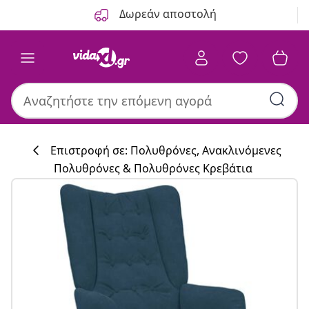
Προηγούμενο
Επόμενο
Δωρεάν αποστολή
Επιστροφή σε: Πολυθρόνες, Ανακλινόμενες
Πολυθρόνες & Πολυθρόνες Κρεβάτια
Συλλογή κουζί
#sharemevidaxl