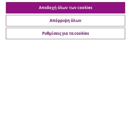
Αποδοχή όλων των cookies
Υπαναχώρηση από τη σύμβαση
Απόρριψη όλων
Ρυθμίσεις για τα cookies
Εξυπηρέτηση πελατών
Επιχείρηση
vidaXL
Ανακαλύψτε περισσότερα