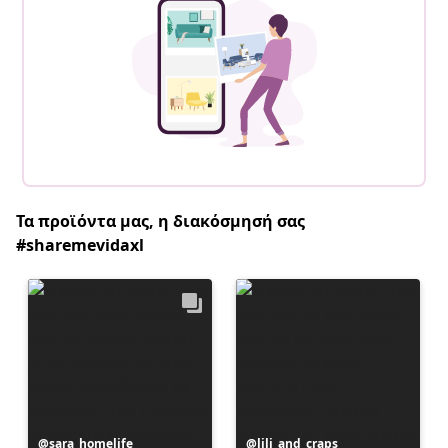
Τα προϊόντα μας, η διακόσμησή σας
#sharemevidaxl
Η
sara_homelife
Η
lili_and_craps