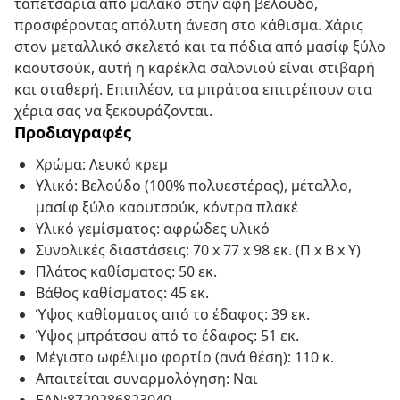
ταπετσαρία από μαλακό στην αφή βελούδο,
προσφέροντας απόλυτη άνεση στο κάθισμα. Χάρις
στον μεταλλικό σκελετό και τα πόδια από μασίφ ξύλο
καουτσούκ, αυτή η καρέκλα σαλονιού είναι στιβαρή
και σταθερή. Επιπλέον, τα μπράτσα επιτρέπουν στα
χέρια σας να ξεκουράζονται.
Προδιαγραφές
Χρώμα: Λευκό κρεμ
Υλικό: Βελούδο (100% πολυεστέρας), μέταλλο,
μασίφ ξύλο καουτσούκ, κόντρα πλακέ
Υλικό γεμίσματος: αφρώδες υλικό
Συνολικές διαστάσεις: 70 x 77 x 98 εκ. (Π x Β x Υ)
Πλάτος καθίσματος: 50 εκ.
Βάθος καθίσματος: 45 εκ.
Ύψος καθίσματος από το έδαφος: 39 εκ.
Ύψος μπράτσου από το έδαφος: 51 εκ.
Μέγιστο ωφέλιμο φορτίο (ανά θέση): 110 κ.
Απαιτείται συναρμολόγηση: Ναι