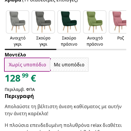
Ανοιχτό
Σκούρο
Σκούρο
Ανοιχτό
Ροζ
γκρι
γκρι
πράσινο
πράσινο
Μοντέλο
Χωρίς υποπόδιο
Με υποπόδιο
99
128
€
Περιλαμβ. ΦΠΑ
Περιγραφή
Απολαύστε τη βέλτιστη άνεση καθίσματος με αυτήν
την άνετη καρέκλα!
Η πλούσια επενδεδυμένη πολυθρόνα relax διαθέτει