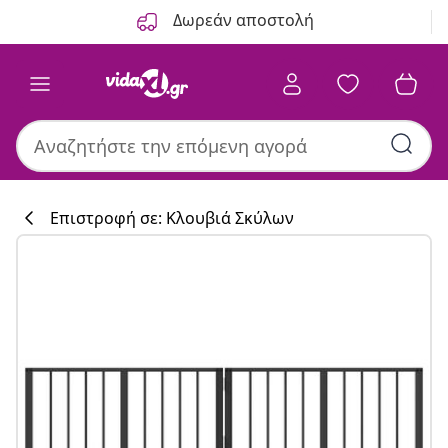
Προηγούμενο
Επόμενο
Δωρεάν αποστολή
Επιστροφή σε: Κλουβιά Σκύλων
Συλλογή κουζί
#sharemevidaxl