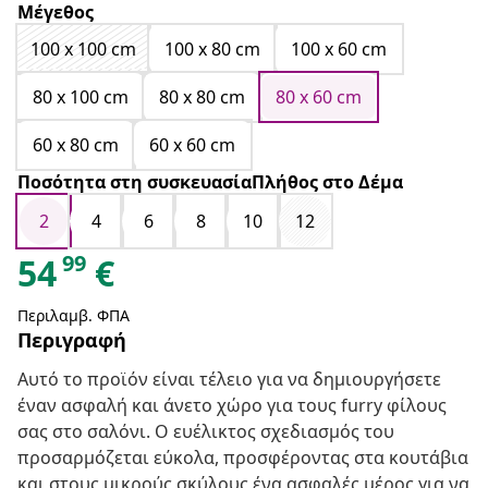
Μέγεθος
100 x 100 cm
100 x 80 cm
100 x 60 cm
80 x 100 cm
80 x 80 cm
80 x 60 cm
60 x 80 cm
60 x 60 cm
Ποσότητα στη συσκευασίαΠλήθος στο Δέμα
2
4
6
8
10
12
99
54
€
Περιλαμβ. ΦΠΑ
Περιγραφή
Αυτό το προϊόν είναι τέλειο για να δημιουργήσετε
έναν ασφαλή και άνετο χώρο για τους furry φίλους
σας στο σαλόνι. Ο ευέλικτος σχεδιασμός του
προσαρμόζεται εύκολα, προσφέροντας στα κουτάβια
και στους μικρούς σκύλους ένα ασφαλές μέρος για να