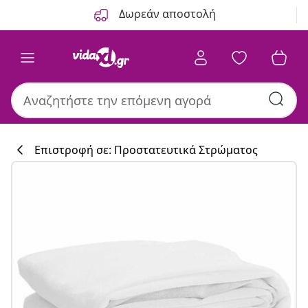
Προηγούμενο
Επόμενο
Δωρεάν αποστολή
Επιστροφή σε: Προστατευτικά Στρώματος
Συλλογή κουζί
#sharemevidaxl