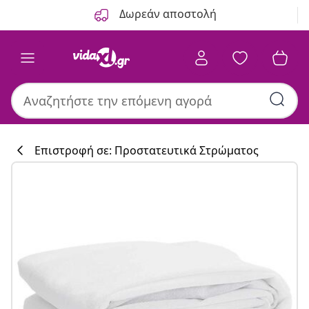
Προηγούμενο
Επόμενο
Δωρεάν αποστολή
Επιστροφή σε: Προστατευτικά Στρώματος
Συλλογή κουζί
#sharemevidaxl