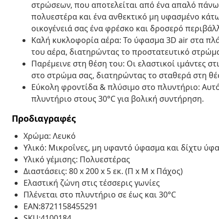
στρώσεων, που αποτελείται από ένα απαλό πάνω 
πολυεστέρα και ένα ανθεκτικό μη υφασμένο κάτω
οικογένειά σας ένα φρέσκο και δροσερό περιβάλ
Καλή κυκλοφορία αέρα: Το ύφασμα 3D air στα πλ
του αέρα, διατηρώντας το προστατευτικό στρώμ
Παρέμεινε στη θέση του: Οι ελαστικοί ιμάντες σ
στο στρώμα σας, διατηρώντας το σταθερά στη θέ
Εύκολη φροντίδα & πλύσιμο στο πλυντήριο: Αυτ
πλυντήριο στους 30°C για βολική συντήρηση.
Προδιαγραφές
Χρώμα: Λευκό
Υλικό: Μικροΐνες, μη υφαντό ύφασμα και δίχτυ ύφ
Υλικό γέμισης: Πολυεστέρας
Διαστάσεις: 80 x 200 x 5 εκ. (Π x M x Πάχος)
Ελαστική ζώνη στις τέσσερις γωνίες
Πλένεται στο πλυντήριο σε έως και 30°C
EAN:8721158455291
SKU:4100184