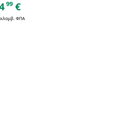
99
4
€
ριλαμβ. ΦΠΑ