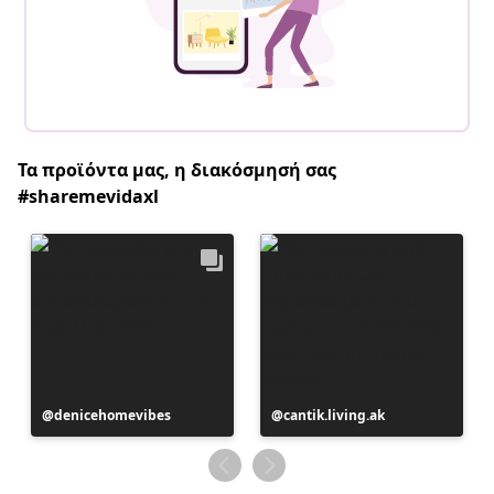
Τα προϊόντα μας, η διακόσμησή σας
#sharemevidaxl
Η
denicehomevibes
Η
cantik.living.ak
ανάρτηση
ανάρτηση
δημοσιεύθηκε
δημοσιεύθηκε
από
από