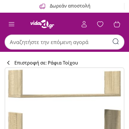
Προηγούμενο
Επόμενο
Δωρεάν αποστολή
Επιστροφή σε: Ράφια Τοίχου
Συλλογή κουζί
#sharemevidaxl