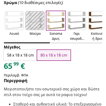
Χρώμα
(10 διαθέσιμες επιλογές)
Λευκό
Μαύρο
Sonoma
Γκρι
Καπνιστ
Δρυς
σκυροδέ
ή δρυς
ματος
Μέγεθος
58 x 18 x 18 cm
80 x 18 x 18 cm
99
65
€
Περιλαμβ. ΦΠΑ
Περιγραφή
Μεγιστοποιήστε τον εσωτερικό σας χώρο και δώστε
στιλ στον τοίχο σας με αυτά τα ραφια τοίχου!
Σταθερό και ανθεκτικό υλικό: Το επεξεργασμένο