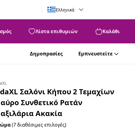
Ελληνικά
σμός
Λίστα επιθυμιών
Καλάθι
Δημοπρασίες
Εμπνευστείτε
daXL
idaXL Σαλόνι Κήπου 2 Τεμαχίων
αύρο Συνθετικό Ρατάν
αξιλάρια Ακακία
ρώμα
(7 διαθέσιμες επιλογές)