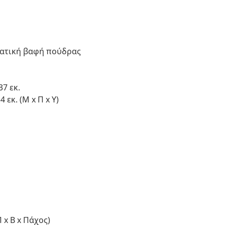
τατική βαφή πούδρας
7 εκ.
 εκ. (Μ x Π x Υ)
 x Β x Πάχος)