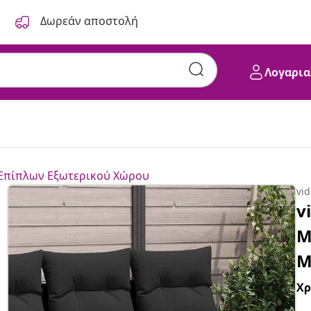
Δωρεάν αποστολή
Λογαρια
 Επίπλων Εξωτερικού Χώρου
vi
v
Μ
Μ
Χ