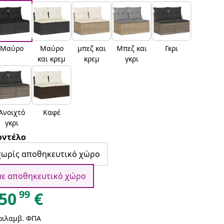
Μαύρο
Μαύρο
μπεζ και
Μπεζ και
Γκρι
και κρεμ
κρεμ
γκρι
Ανοιχτό
Καφέ
γκρι
ντέλο
χωρίς αποθηκευτικό χώρο
με αποθηκευτικό χώρο
99
50
€
ριλαμβ. ΦΠΑ