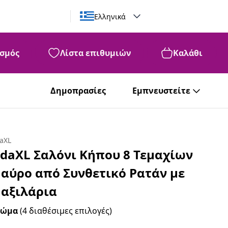
Ελληνικά
σμός
Λίστα επιθυμιών
Καλάθι
Δημοπρασίες
Εμπνευστείτε
daXL
idaXL Σαλόνι Κήπου 8 Τεμαχίων
αύρο από Συνθετικό Ρατάν με
αξιλάρια
ρώμα
(4 διαθέσιμες επιλογές)