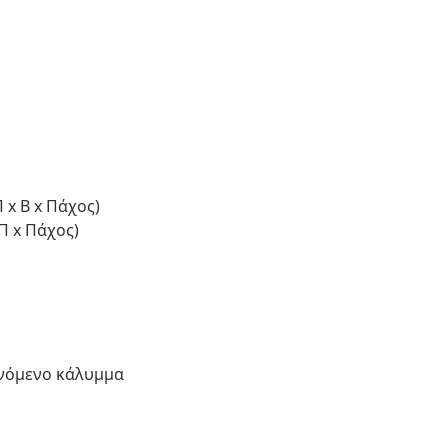
 x Β x Πάχος)
 Π x Πάχος)
ενόμενο κάλυμμα