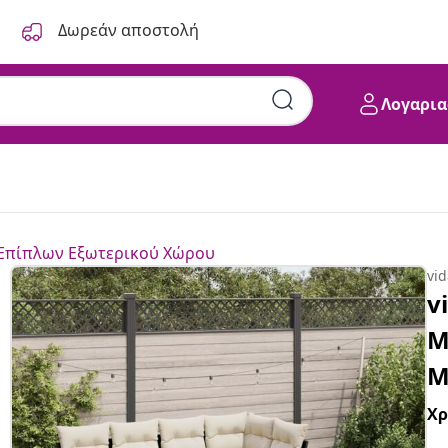
Δωρεάν αποστολή
Λογαρια
 Επίπλων Εξωτερικού Χώρου
vi
v
Μ
Μ
Χ