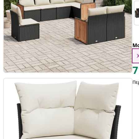
Μο
7
Πε