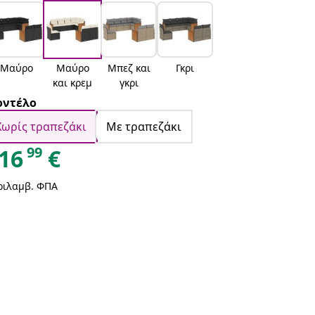
Μαύρο
Μαύρο
Μπεζ και
Γκρι
και κρεμ
γκρι
ντέλο
Χωρίς τραπεζάκι
Με τραπεζάκι
99
16
€
ριλαμβ. ΦΠΑ