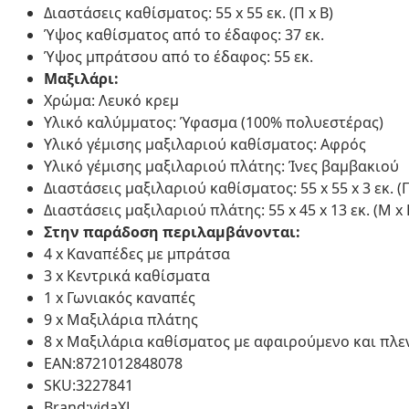
Διαστάσεις καθίσματος: 55 x 55 εκ. (Π x Β)
Ύψος καθίσματος από το έδαφος: 37 εκ.
Ύψος μπράτσου από το έδαφος: 55 εκ.
Μαξιλάρι:
Χρώμα: Λευκό κρεμ
Υλικό καλύμματος: Ύφασμα (100% πολυεστέρας)
Υλικό γέμισης μαξιλαριού καθίσματος: Αφρός
Υλικό γέμισης μαξιλαριού πλάτης: Ίνες βαμβακιού
Διαστάσεις μαξιλαριού καθίσματος: 55 x 55 x 3 εκ. (Π
Διαστάσεις μαξιλαριού πλάτης: 55 x 45 x 13 εκ. (Μ x
Στην παράδοση περιλαμβάνονται:
4 x Καναπέδες με μπράτσα
3 x Κεντρικά καθίσματα
1 x Γωνιακός καναπές
9 x Μαξιλάρια πλάτης
8 x Μαξιλάρια καθίσματος με αφαιρούμενο και πλ
EAN:8721012848078
SKU:3227841
Brand:vidaXL