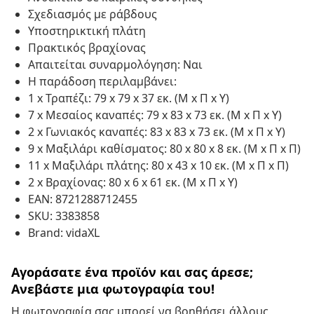
Σχεδιασμός με ράβδους
Υποστηρικτική πλάτη
Πρακτικός βραχίονας
Απαιτείται συναρμολόγηση: Ναι
Η παράδοση περιλαμβάνει:
1 x Τραπέζι: 79 x 79 x 37 εκ. (Μ x Π x Υ)
7 x Μεσαίος καναπές: 79 x 83 x 73 εκ. (Μ x Π x Υ)
2 x Γωνιακός καναπές: 83 x 83 x 73 εκ. (Μ x Π x Υ)
9 x Μαξιλάρι καθίσματος: 80 x 80 x 8 εκ. (Μ x Π x Π)
11 x Μαξιλάρι πλάτης: 80 x 43 x 10 εκ. (Μ x Π x Π)
2 x Βραχίονας: 80 x 6 x 61 εκ. (Μ x Π x Υ)
EAN: 8721288712455
SKU: 3383858
Brand: vidaXL
Αγοράσατε ένα προϊόν και σας άρεσε;
Ανεβάστε μια φωτογραφία του!
Η φωτογραφία σας μπορεί να βοηθήσει άλλους