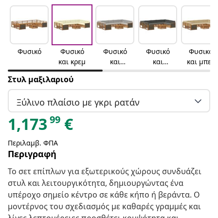
Φυσικό
Φυσικό
Φυσικό
Φυσικό
Φυσικό
και κρεμ
και
και
και μπεζ
ανοιχτό
ανθρακί
Στυλ μαξιλαριού
γκρι
Ξύλινο πλαίσιο με γκρι ρατάν
99
1,173
€
Περιλαμβ. ΦΠΑ
Περιγραφή
Το σετ επίπλων για εξωτερικούς χώρους συνδυάζει
στυλ και λειτουργικότητα, δημιουργώντας ένα
υπέροχο σημείο κέντρο σε κάθε κήπο ή βεράντα. Ο
μοντέρνος του σχεδιασμός με καθαρές γραμμές και