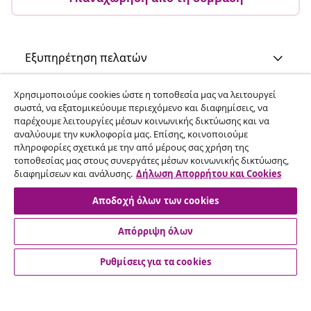
Εξυπηρέτηση πελατών
Χρησιμοποιούμε cookies ώστε η τοποθεσία μας να λειτουργεί
Επιχείρηση
σωστά, να εξατομικεύουμε περιεχόμενο και διαφημίσεις, να
παρέχουμε λειτουργίες μέσων κοινωνικής δικτύωσης και να
αναλύουμε την κυκλοφορία μας. Επίσης, κοινοποιούμε
vidaXL
πληροφορίες σχετικά με την από μέρους σας χρήση της
τοποθεσίας μας στους συνεργάτες μέσων κοινωνικής δικτύωσης,
διαφημίσεων και ανάλυσης.
Δήλωση Απορρήτου και Cookies
Ανακαλύψτε περισσότερα
Αποδοχή όλων των cookies
Απόρριψη όλων
Ρυθμίσεις για τα cookies
© 2008-2026 vidaXL Ο ιστότοπος www.vidaxl.gr αποτελεί
ιδιοκτησία της vidaXL Marketplace International B.V.