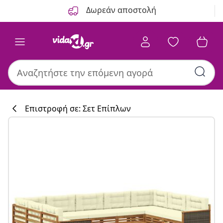
Προηγούμενο
Επόμενο
Δωρεάν αποστολή
Επιστροφή σε: Σετ Επίπλων
Συλλογή κουζί
#sharemevidaxl