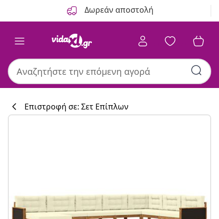
Προηγούμενο
Επόμενο
Δωρεάν αποστολή
Επιστροφή σε: Σετ Επίπλων
Συλλογή κουζί
#sharemevidaxl