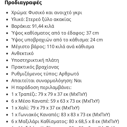
Προδιαγραφές
Χρώμα: Φυσικό και ανοιχτό γκρι
Υλικό: Στερεό ξύλο ακακίας
Βαράκια: 91,44 κιλά
Ύψος καθίσματος από το έδαφος: 37 cm
Ύψος υποβραχιών από το κάθισμα: 24 cm
Μέγιστο βάρος: 110 κιλά ανά κάθισμα
Ανθεκτικό
Υποστηρικτική πλάτη
Πρακτικός βραχίονας
Ρυθμιζόμενος τύπος: Αρθρωτό
Απαιτείται συναρμολόγηση: Ναι
Η παράδοση περιλαμβάνει:
1 x Τραπέζι: 79 x 79 x 37 εκ (ΜxΠxΥ)
6 x Μέσο Καναπέ: 59 x 63 x 73 εκ (ΜxΠxΥ)
1 x Χαλί: 79 x 79 x 37 εκ (ΜxΠxΥ)
1 x Γωνιακός Καναπές: 83 x 83 x 73 εκ (ΜxΠxΥ)
6 x Μαξιλάρι Καθίσματος: 80 x 68,5 x 8 εκ (ΜxΠxΥ)