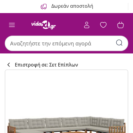
Προηγούμενο
Επόμενο
Δωρεάν αποστολή
Επιστροφή σε: Σετ Επίπλων
Συλλογή κουζί
#sharemevidaxl