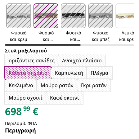
Φυσικό
Φυσικό
Φυσικό
Φυσικό
Λευκό
και κρεμ
και
και
και μπεζ
και κρεμ
ανοιχτό
μαύρο
Στυλ μαξιλαριού
γκρι
οριζόντιες σανίδες
Ανοιχτό πλαίσιο
Κάθετα πηχάκια
Καμπυλωτή
Πλέγμα
Κεκλιμένο
Μαύρο ρατάν
Γκρι ρατάν
Μαύρο σχοινί
Καφέ σκοινί
99
698
€
Περιλαμβ. ΦΠΑ
Περιγραφή