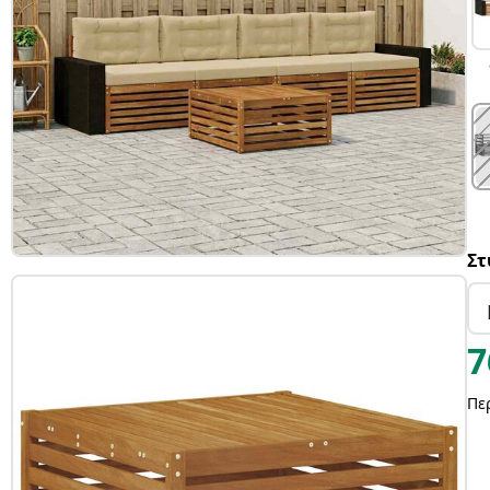
Στ
7
Πε