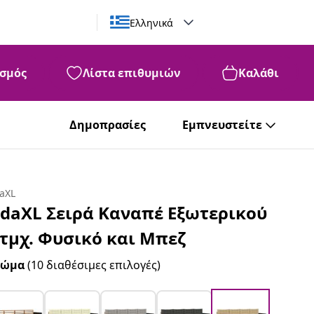
Ελληνικά
σμός
Λίστα επιθυμιών
Καλάθι
Δημοπρασίες
Εμπνευστείτε
daXL
idaXL Σειρά Καναπέ Εξωτερικού
 τμχ. Φυσικό και Μπεζ
ρώμα
(10 διαθέσιμες επιλογές)