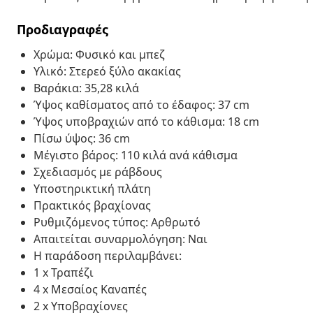
Προδιαγραφές
Χρώμα: Φυσικό και μπεζ
Υλικό: Στερεό ξύλο ακακίας
Βαράκια: 35,28 κιλά
Ύψος καθίσματος από το έδαφος: 37 cm
Ύψος υποβραχιών από το κάθισμα: 18 cm
Πίσω ύψος: 36 cm
Μέγιστο βάρος: 110 κιλά ανά κάθισμα
Σχεδιασμός με ράβδους
Υποστηρικτική πλάτη
Πρακτικός βραχίονας
Ρυθμιζόμενος τύπος: Αρθρωτό
Απαιτείται συναρμολόγηση: Ναι
Η παράδοση περιλαμβάνει:
1 x Τραπέζι
4 x Μεσαίος Καναπές
2 x Υποβραχίονες