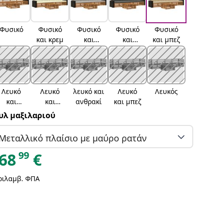
Φυσικό
Φυσικό
Φυσικό
Φυσικό
Φυσικό
και κρεμ
και
και
και μπεζ
ανοιχτό
ανθρακί
γκρι
Λευκό
Λευκό
λευκό και
Λευκό
Λευκός
και
και
ανθρακί
και μπεζ
κρέμα
ανοιχτό
υλ μαξιλαριού
γκρι
Μεταλλικό πλαίσιο με μαύρο ρατάν
99
68
€
ριλαμβ. ΦΠΑ