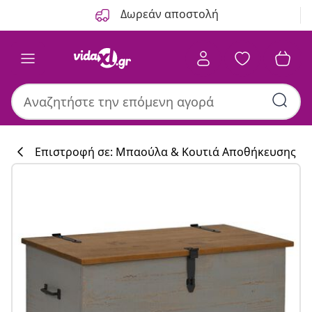
Προηγούμενο
Επόμενο
Δωρεάν αποστολή
Επιστροφή σε: Μπαούλα & Κουτιά Αποθήκευσης
Συλλογή κουζί
#sharemevidaxl