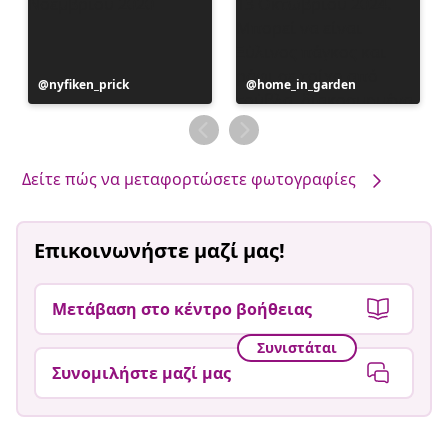
Η
nyfiken_prick
Η
home_in_garden
ανάρτηση
ανάρτηση
δημοσιεύθηκε
δημοσιεύθηκε
από
από
Δείτε πώς να μεταφορτώσετε φωτογραφίες
Επικοινωνήστε μαζί μας!
Μετάβαση στο κέντρο βοήθειας
Συνιστάται
Συνομιλήστε μαζί μας