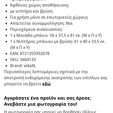
Άφθονος χώρος αποθήκευσης
με νιπτήρα και βρύση
Για χρήση μόνο σε εσωτερικούς χώρους
Απαιτείται συναρμολόγηση: Ναι
Περιεχόμενα συσκευασίας:
1 x Μονάδα μπάνιο: 56 x 37,5 x 81 εκ. (Μ x Π x Υ)
1 x Νιπτήρας μπάνιου με βρύση: 61 x 40 x 33,5 εκ.
(Μ x Π x Υ)
EAN: 8721359392678
SKU: 3404133
Brand: vidaXL
Περισσότερες λεπτομέρειες σχετικά με την
αποτροπή ενδεχόμενης ανατροπής των επίπλων σας
μπορείτε να βρείτε
εδώ
Αγοράσατε ένα προϊόν και σας άρεσε;
Ανεβάστε μια φωτογραφία του!
Η φωτογραφία σας μπορεί να βοηθήσει άλλους