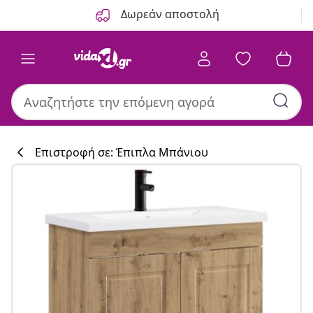
Προηγούμενο
Επόμενο
Δωρεάν αποστολή
Επιστροφή σε: Έπιπλα Μπάνιου
Συλλογή κουζί
#sharemevidaxl