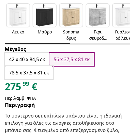
Λευκό
Μαύρο
Sonoma
Γκρι
Γυαλιστε
δρυς
σκυροδέ
ρό λευκό
ματος
Μέγεθος
42 x 40 x 84,5 εκ
56 x 37,5 x 81 εκ
78,5 x 37,5 x 81 εκ
99
275
€
Περιλαμβ. ΦΠΑ
Περιγραφή
Το μοντέρνο σετ επίπλων μπάνιου είναι η ιδανική
επιλογή για όλες τις ανάγκες αποθήκευσης στο
μπάνιο σας. Φτιαγμένο από επεξεργασμένο ξύλο,