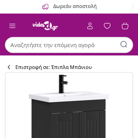
Προηγούμενο
Επόμενο
Δωρεάν αποστολή
Επιστροφή σε: Έπιπλα Μπάνιου
Συλλογή κουζί
#sharemevidaxl