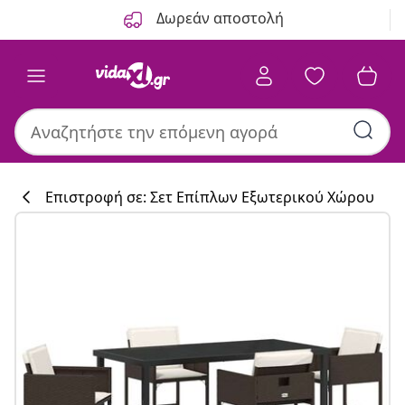
Προηγούμενο
Επόμενο
Δωρεάν αποστολή
Επιστροφή σε: Σετ Επίπλων Εξωτερικού Χώρου
Συλλογή κουζί
#sharemevidaxl