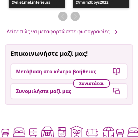
Η
el.et.mel.interieurs
Η
mum3boys2022
ανάρτηση
ανάρτηση
δημοσιεύθηκε
δημοσιεύθηκε
από
από
Δείτε πώς να μεταφορτώσετε φωτογραφίες
Επικοινωνήστε μαζί μας!
Μετάβαση στο κέντρο βοήθειας
Συνιστάται
Συνομιλήστε μαζί μας