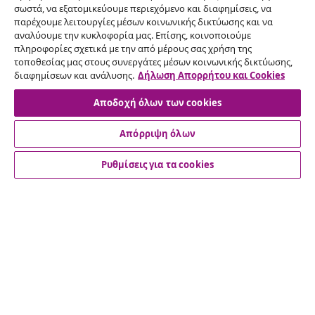
σωστά, να εξατομικεύουμε περιεχόμενο και διαφημίσεις, να
παρέχουμε λειτουργίες μέσων κοινωνικής δικτύωσης και να
Υπαναχώρηση από τη σύμβαση
αναλύουμε την κυκλοφορία μας. Επίσης, κοινοποιούμε
πληροφορίες σχετικά με την από μέρους σας χρήση της
Υποβάλετε αίτημα υπαναχώρησης για την
τοποθεσίας μας στους συνεργάτες μέσων κοινωνικής δικτύωσης,
παραγγελία σας.
διαφημίσεων και ανάλυσης.
Δήλωση Απορρήτου και Cookies
Αποδοχή όλων των cookies
Υπαναχώρηση από τη σύμβαση
Απόρριψη όλων
Ρυθμίσεις για τα cookies
Εξυπηρέτηση πελατών
Επιχείρηση
vidaXL
Ανακαλύψτε περισσότερα