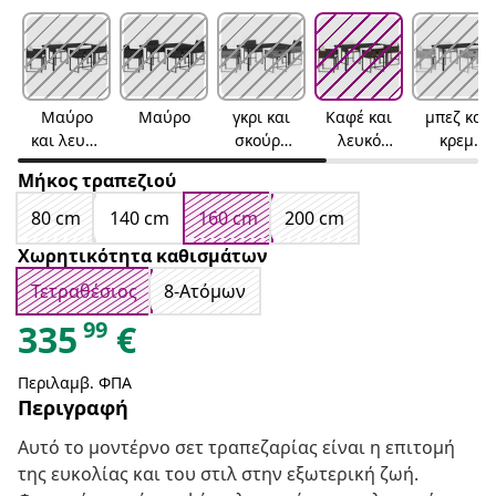
Μαύρο
Μαύρο
γκρι και
Καφέ και
μπεζ και
και λευκό
σκούρο
λευκό
κρεμ
κρεμ
γκρι
κρεμ
λευκό
Μήκος τραπεζιού
80 cm
140 cm
160 cm
200 cm
Χωρητικότητα καθισμάτων
Τετραθέσιος
8-Ατόμων
99
335
€
Περιλαμβ. ΦΠΑ
Περιγραφή
Αυτό το μοντέρνο σετ τραπεζαρίας είναι η επιτομή
της ευκολίας και του στιλ στην εξωτερική ζωή.