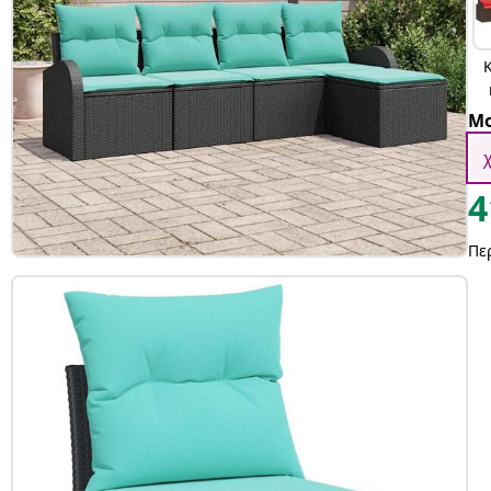
Μο
4
Πε