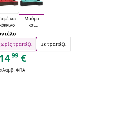
Καφέ και
Μαύρο
κόκκινο
και
τυρκουάζ
ντέλο
χωρίς τραπέζι
με τραπέζι
99
14
€
ριλαμβ. ΦΠΑ