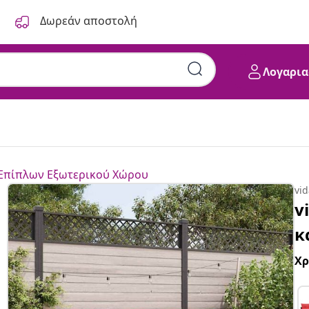
Δωρεάν αποστολή
Λογαρια
 Επίπλων Εξωτερικού Χώρου
vi
v
κ
Χ