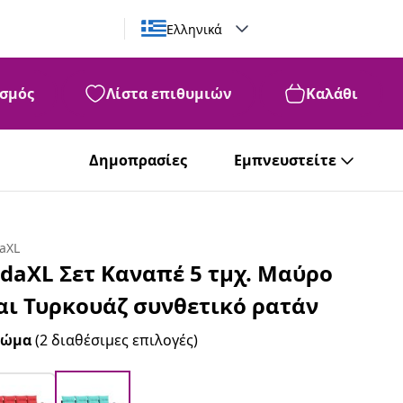
Ελληνικά
σμός
Λίστα επιθυμιών
Καλάθι
Δημοπρασίες
Εμπνευστείτε
daXL
idaXL Σετ Καναπέ 5 τμχ. Μαύρο
αι Τυρκουάζ συνθετικό ρατάν
ρώμα
(2 διαθέσιμες επιλογές)