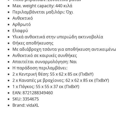
Max. weight capacity: 440 κιλά
Περιλαμβάνεται μαξιλάρι: Όχι
Ανθεκτικό
Αρθρωτό
Ελαφρύ
Υλικά ανθεκτικά στην υπεριώδη ακτινοβολία
Θήκες αποθήκευσης
Με αδιάβροχη τσάντα για αποθήκευση αντικειμέν
Ανθεκτικό σε καιρικές συνθήκες
Απαιτείται συναρμολόγηση: Ναι
Η παράδοση περιλαμβάνει:
2 x Κεντρική θέση: 55 x 62 x 85 εκ (ΠxBxY)
2 x Καναπές με βραχίονες: 62 x 62 x 85 εκ (ΠxBxY)
1 x Πάγκος: 55 x 55 x 37 εκ (ΠxBxY)
EAN: 8721288349460
SKU: 3354675
Brand: vidaXL